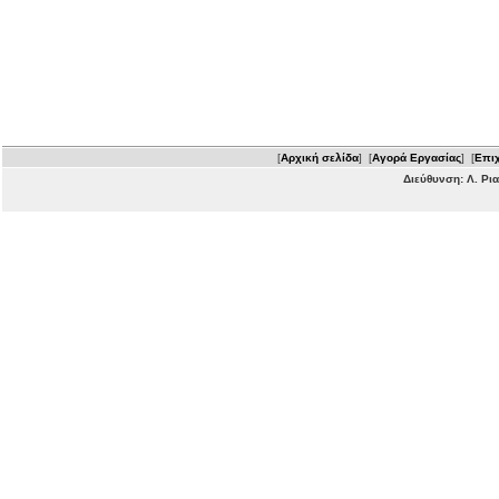
[
Αρχική σελίδα
] [
Αγορά Εργασίας
] [
Επιχ
Διεύθυνση: Λ. Ρι