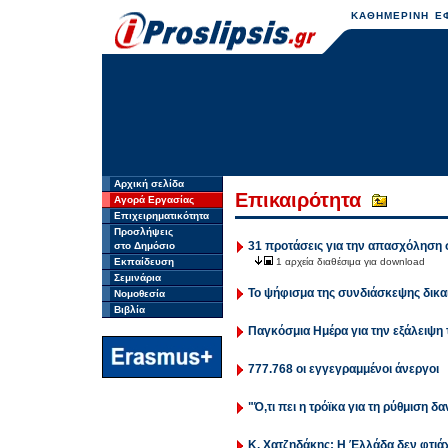
ΚΑΘΗΜΕΡΙΝΗ ΕΦ
Αρχική σελίδα
Επικαιρότητα
Αγορά Εργασίας
Επιχειρηματικότητα
Προσλήψεις
31 προτάσεις για την απασχόληση
στο Δημόσιο
Εκπαίδευση
1 αρχεία διαθέσιμα για download
Σεμινάρια
Το ψήφισμα της συνδιάσκεψης δι
Νομοθεσία
Βιβλία
Παγκόσμια Ημέρα για την εξάλειψη 
777.768 οι εγγεγραμμένοι άνεργοι
"Ό,τι πει η τρόϊκα για τη ρύθμιση δ
Κ. Χατζηδάκης: Η Έλλάδα δεν φτιάχ