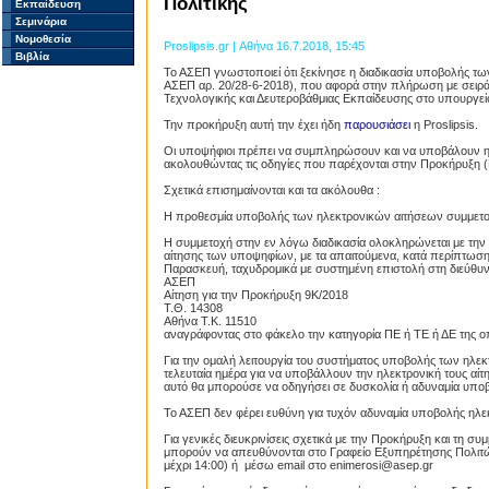
Πολιτικής
Εκπαίδευση
Σεμινάρια
Νομοθεσία
Proslipsis.gr | Αθήνα 16.7.2018, 15:45
Βιβλία
Το ΑΣΕΠ γνωστοποιεί ότι ξεκίνησε η διαδικασία υποβολής
ΑΣΕΠ αρ. 20/28-6-2018), που αφορά στην πλήρωση με σειρά
Τεχνολογικής και Δευτεροβάθμιας Εκπαίδευσης στο υπουργείο
Την προκήρυξη αυτή την έχει ήδη
παρουσιάσει
η Proslipsis.
Οι υποψήφιοι πρέπει να συμπληρώσουν και να υποβάλουν ηλ
ακολουθώντας τις οδηγίες που παρέχονται στην Προκήρυξη 
Σχετικά επισημαίνονται και τα ακόλουθα :
Η προθεσμία υποβολής των ηλεκτρονικών αιτήσεων συμμετοχής
Η συμμετοχή στην εν λόγω διαδικασία ολοκληρώνεται με τη
αίτησης των υποψηφίων, με τα απαιτούμενα, κατά περίπτωση,
Παρασκευή, ταχυδρομικά με συστημένη επιστολή στη διεύθυ
ΑΣΕΠ
Αίτηση για την Προκήρυξη 9Κ/2018
Τ.Θ. 14308
Αθήνα Τ.Κ. 11510
αναγράφοντας στο φάκελο την κατηγορία ΠΕ ή ΤΕ ή ΔΕ της οπ
Για την ομαλή λειτουργία του συστήματος υποβολής των ηλε
τελευταία ημέρα για να υποβάλλουν την ηλεκτρονική τους α
αυτό θα μπορούσε να οδηγήσει σε δυσκολία ή αδυναμία υποβ
Το ΑΣΕΠ δεν φέρει ευθύνη για τυχόν αδυναμία υποβολής ηλε
Για γενικές διευκρινίσεις σχετικά με την Προκήρυξη και τη συ
μπορούν να απευθύνονται στο Γραφείο Εξυπηρέτησης Πολιτώ
μέχρι 14:00) ή μέσω email στο enimerosi@asep.gr