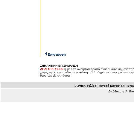
Επιστροφή
ΣΗΜΑΝΤΙΚΗ ΕΠΙΣΗΜΑΝΣΗ
ΑΠΑΓΟΡΕΥΕΤΑΙ
η με οποιονδήποτε τρόπο αναδημοσίευση, αναπαρ
χωρίς την γραπτή άδεια του εκδότη. Κάθε δημόσια αναφορά στο περ
δεοντολογία επιτάσσει.
[
Αρχική σελίδα
] [
Αγορά Εργασίας
] [
Επιχ
Διεύθυνση: Λ. Ρι