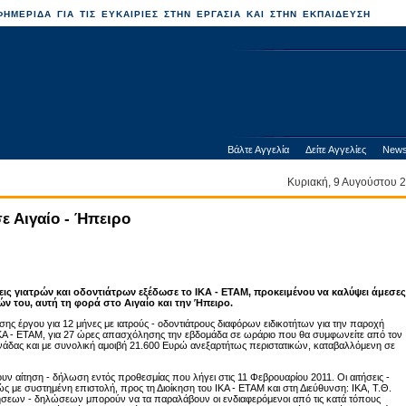
ΗΜΕΡΙΔΑ ΓΙΑ ΤΙΣ ΕΥΚΑΙΡΙΕΣ ΣΤΗΝ ΕΡΓΑΣΙΑ ΚΑΙ ΣΤΗΝ ΕΚΠΑΙΔΕΥΣΗ
Βάλτε Αγγελία
Δείτε Αγγελίες
News
Κυριακή, 9 Αυγούστου
ε Αιγαίο - Ήπειρο
ς γιατρών και οδοντιάτρων εξέδωσε το ΙΚΑ - ΕΤΑΜ, προκειμένου να καλύψει άμεσες
ών του, αυτή τη φορά στο Αιγαίο και την Ήπειρο.
ης έργου για 12 μήνες με ιατρούς - οδοντιάτρους διαφόρων ειδικοτήτων για την παροχή
ΚΑ - ΕΤΑΜ, για 27 ώρες απασχόλησης την εβδομάδα σε ωράριο που θα συμφωνείτε από τον
νάδας και με συνολική αμοιβή 21.600 Ευρώ ανεξαρτήτως περιστατικών, καταβαλλόμενη σε
υν αίτηση - δήλωση εντός προθεσμίας που λήγει στις 11 Φεβρουαρίου 2011. Οι αιτήσεις -
 με συστημένη επιστολή, προς τη Διοίκηση του ΙΚΑ - ΕΤΑΜ και στη Διεύθυνση: ΙΚΑ, Τ.Θ.
ήσεων - δηλώσεων μπορούν να τα παραλάβουν οι ενδιαφερόμενοι από τις κατά τόπους