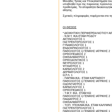
Μονάδες Υγείας και Υποκαταστήματα του
υποβληθεί προ της παρούσας πρόσκληση
προθεσμίας. Τα απαραίτητα δικαιολογητι
αίτησης.
Σχετικές πληροφορίες παρέχονται στο τ
ΟΙ ΘΕΣΕΙΣ
* ΔΙΟΙΚΗΤΙΚΗ ΠΕΡΙΦΕΡΕΙΑ ΝΟΤΙΟΥ ΑΙ
- Ν.Μ.Υ. ΙΚΑ-ΕΤΑΜ ΡΟΔΟΥ
ΑΚΤΙΝΟΛΟΓΟΣ 1
ΓΑΣΤΡΕΝΤΕΡΟΛΟΓΟΣ 1
ΓΥΝΑΙΚΟΛΟΓΟΣ 1
ΕΝΔΟΚΡΙΝΟΛΟΓΟΣ 1
ΠΑΘΟΛΟΓΟΣ ή ΓΕΝΙΚΗΣ ΙΑΤΡΙΚΗΣ 2
ΟΡΘΟΠΕΔΙΚΟΣ 2
ΟΦΘΑΛΜΙΑΤΡΟΣ 1
ΟΡΘΟΔΟΝΤΙΚΟΣ 1
ΝΕΥΡΟΛΟΓΟΣ 1
ΨΥΧΙΑΤΡΟΣ 1
ΚΑΡΔΙΟΛΟΓΟΣ 2
ΔΕΡΜΑΤΟΛΟΓΟΣ 1
Ω.Ρ.Λ. 1
- ΠΑΡ/ΜΑ ΙΚΑ - ΕΤΑΜ ΚΑΡΠΑΘΟΥ
ΠΑΘΟΛΟΓΟΣ ή ΓΕΝΙΚΗΣ ΙΑΤΡΙΚΗΣ 1
ΟΔΟΝΤΙΑΤΡΟΣ 1
ΚΑΡΔΙΟΛΟΓΟΣ 1
ΟΡΘΟΠΕΔΙΚΟΣ 1
- Τ.Μ.Υ. ΙΚΑ - ΕΤΑΜ ΚΩ
ΠΑΘΟΛΟΓΟΣ ή ΓΕΝΙΚΗΣ ΙΑΤΡΙΚΗΣ 2
ΠΑΙΔΙΑΤΡΟΣ 2
ΟΦΘΑΛΜΙΑΤΡΟΣ 1
- ΤΟΠ. ΥΠΟΚ/ΜΑ ΙΚΑ- ΕΤΑΜ ΚΑΛΥΜΝ
ΓΑΣΤΡΕΝΤΕΡΟΛΟΓΟΣ 1
ΠΑΘΟΛΟΓΟΣ ή ΓΕΝΙΚΗΣ ΙΑΤΡΙΚΗΣ 1