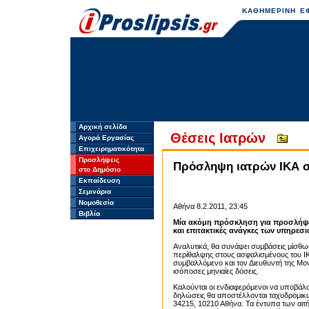
ΚΑΘΗΜΕΡΙΝΗ ΕΦ
Αρχική σελίδα
Θέσεις Ιατρών
Αγορά Εργασίας
Επιχειρηματικότητα
Προσλήψεις
Πρόσληψη ιατρών ΙΚΑ σ
στο Δημόσιο
Εκπαίδευση
Σεμινάρια
Νομοθεσία
Αθήνα 8.2.2011, 23:45
Βιβλία
Μία ακόμη πρόσκληση για προσλήψει
και επιτακτικές ανάγκες των υπηρεσι
Αναλυτικά, θα συνάψει συμβάσεις μίσθωσ
περίθαλψης στους ασφαλισμένους του Ι
συμβαλλόμενο και τον Διευθυντή της Μο
ισόποσες μηνιαίες δόσεις.
Καλούνται οι ενδιαφερόμενοι να υποβάλο
δηλώσεις θα αποστέλλονται ταχυδρομικώς
34215, 10210 Αθήνα. Τα έντυπα των αιτ