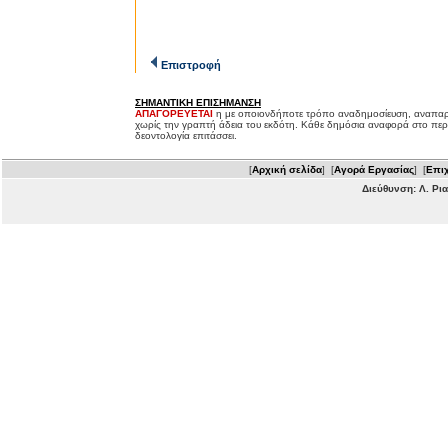
Επιστροφή
ΣΗΜΑΝΤΙΚΗ ΕΠΙΣΗΜΑΝΣΗ
ΑΠΑΓΟΡΕΥΕΤΑΙ
η με οποιονδήποτε τρόπο αναδημοσίευση, αναπαρ
χωρίς την γραπτή άδεια του εκδότη. Κάθε δημόσια αναφορά στο περ
δεοντολογία επιτάσσει.
[
Αρχική σελίδα
] [
Αγορά Εργασίας
] [
Επιχ
Διεύθυνση: Λ. Ρι