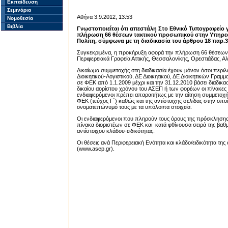
Εκπαίδευση
Σεμινάρια
Αθήνα 3.9.2012, 13:53
Νομοθεσία
Βιβλία
Γνωστοποιείται ότι απεστάλη Στο Εθνικό Τυπογραφείο
πλήρωση 66
θέσεων τακτικού προσωπικού στην Υπηρεσ
Πολίτη, σύμφωνα με τη διαδικασία του άρθρου 18 παρ.3 
Συγκεκριμένα, η προκήρυξη αφορά την πλήρωση 66 θέσεων συν
Περιφερειακά Γραφεία Αττικής, Θεσσαλονίκης, Ορεστιάδας, 
Δικαίωμα συμμετοχής στη διαδικασία έχουν μόνον όσοι περιλ
Διοικητικού-Λογιστικού, ΔΕ Διοικητικού, ΔΕ Διοικητικών Γρα
σε ΦΕΚ από 1.1.2009 μέχρι και την 31.12.2010 βάσει διαδ
δικαίου αορίστου χρόνου του ΑΣΕΠ ή των φορέων οι πίνακες 
ενδιαφερόμενοι πρέπει απαραιτήτως με την αίτηση συμμετοχ
ΦΕΚ (τεύχος Γ΄) καθώς και της αντίστοιχης σελίδας στην οπο
ονοματεπώνυμό τους με τα υπόλοιπα στοιχεία.
Οι ενδιαφερόμενοι που πληρούν τους όρους της πρόσκλησης
πίνακα διοριστέων σε ΦΕΚ και κατά φθίνουσα σειρά της βαθμ
αντίστοιχου κλάδου-ειδικότητας.
Οι θέσεις ανά Περιφερειακή Ενότητα και κλάδο/ειδικότητα τ
(
www.asep.gr
).