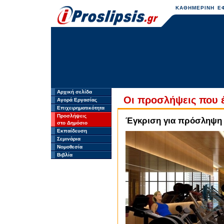
ΚΑΘΗΜΕΡΙΝΗ ΕΦ
Αρχική σελίδα
Οι προσλήψεις που 
Αγορά Εργασίας
Επιχειρηματικότητα
Προσλήψεις
Έγκριση για πρόσληψη 1
στο Δημόσιο
Εκπαίδευση
Σεμινάρια
Νομοθεσία
Βιβλία