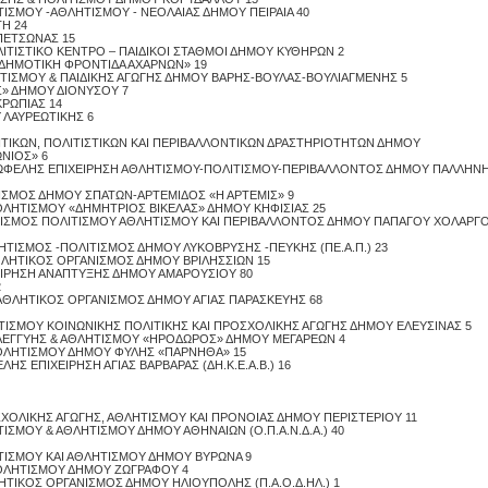
ΙΤΙΣΜΟΥ -ΑΘΛΗΤΙΣΜΟΥ - ΝΕΟΛΑΙΑΣ ΔΗΜΟΥ ΠΕΙΡΑΙΑ 40
ΤΗ 24
Proslipsis.gr
ΠΕΤΣΩΝΑΣ 15
ΟΛΙΤΙΣΤΙΚΟ ΚΕΝΤΡΟ – ΠΑΙΔΙΚΟΙ ΣΤΑΘΜΟΙ ΔΗΜΟΥ ΚΥΘΗΡΩΝ 2
«ΔΗΜΟΤΙΚΗ ΦΡΟΝΤΙΔΑ ΑΧΑΡΝΩΝ» 19
ΗΤΙΣΜΟΥ & ΠΑΙΔΙΚΗΣ ΑΓΩΓΗΣ ΔΗΜΟΥ ΒΑΡΗΣ-ΒΟΥΛΑΣ-ΒΟΥΛΙΑΓΜΕΝΗΣ 5
ΙΣ» ΔΗΜΟΥ ΔΙΟΝΥΣΟΥ 7
ΚΡΩΠΙΑΣ 14
 ΛΑΥΡΕΩΤΙΚΗΣ 6
ΛΗΤΙΚΩΝ, ΠΟΛΙΤΙΣΤΙΚΩΝ ΚΑΙ ΠΕΡΙΒΑΛΛΟΝΤΙΚΩΝ ΔΡΑΣΤΗΡΙΟΤΗΤΩΝ ΔΗΜΟΥ
ΝΙΟΣ» 6
 ΚΟΙΝΩΦΕΛΗΣ ΕΠΙΧΕΙΡΗΣΗ ΑΘΛΗΤΙΣΜΟΥ-ΠΟΛΙΤΙΣΜΟΥ-ΠΕΡΙΒΑΛΛΟΝΤΟΣ ΔΗΜΟΥ ΠΑΛΛΗΝ
ΝΙΣΜΟΣ ΔΗΜΟΥ ΣΠΑΤΩΝ-ΑΡΤΕΜΙΔΟΣ «Η ΑΡΤΕΜΙΣ» 9
 ΑΘΛΗΤΙΣΜΟΥ «ΔΗΜΗΤΡΙΟΣ ΒΙΚΕΛΑΣ» ΔΗΜΟΥ ΚΗΦΙΣΙΑΣ 25
ΑΝΙΣΜΟΣ ΠΟΛΙΤΙΣΜΟΥ ΑΘΛΗΤΙΣΜΟΥ ΚΑΙ ΠΕΡΙΒΑΛΛΟΝΤΟΣ ΔΗΜΟΥ ΠΑΠΑΓΟΥ ΧΟΛΑΡΓ
ΛΗΤΙΣΜΟΣ -ΠΟΛΙΤΙΣΜΟΣ ΔΗΜΟΥ ΛΥΚΟΒΡΥΣΗΣ -ΠΕΥΚΗΣ (ΠΕ.Α.Π.) 23
 ΑΘΛΗΤΙΚΟΣ ΟΡΓΑΝΙΣΜΟΣ ΔΗΜΟΥ ΒΡΙΛΗΣΣΙΩΝ 15
ΧΕΙΡΗΣΗ ΑΝΑΠΤΥΞΗΣ ΔΗΜΟΥ ΑΜΑΡΟΥΣΙΟΥ 80
2
Proslipsis.gr
ΑΙ ΑΘΛΗΤΙΚΟΣ ΟΡΓΑΝΙΣΜΟΣ ΔΗΜΟΥ ΑΓΙΑΣ ΠΑΡΑΣΚΕΥΗΣ 68
ΗΤΙΣΜΟΥ ΚΟΙΝΩΝΙΚΗΣ ΠΟΛΙΤΙΚΗΣ ΚΑΙ ΠΡΟΣΧΟΛΙΚΗΣ ΑΓΩΓΗΣ ΔΗΜΟΥ ΕΛΕΥΣΙΝΑΣ 5
ΛΗΛΕΓΓΥΗΣ & ΑΘΛΗΤΙΣΜΟΥ «ΗΡΟΔΩΡΟΣ» ΔΗΜΟΥ ΜΕΓΑΡΕΩΝ 4
 ΑΘΛΗΤΙΣΜΟΥ ΔΗΜΟΥ ΦΥΛΗΣ «ΠΑΡΝΗΘΑ» 15
ΛΗΣ ΕΠΙΧΕΙΡΗΣΗ ΑΓΙΑΣ ΒΑΡΒΑΡΑΣ (ΔΗ.Κ.Ε.Α.Β.) 16
ΣΧΟΛΙΚΗΣ ΑΓΩΓΗΣ, ΑΘΛΗΤΙΣΜΟΥ ΚΑΙ ΠΡΟΝΟΙΑΣ ΔΗΜΟΥ ΠΕΡΙΣΤΕΡΙΟΥ 11
ΤΙΣΜΟΥ & ΑΘΛΗΤΙΣΜΟΥ ΔΗΜΟΥ ΑΘΗΝΑΙΩΝ (Ο.Π.Α.Ν.Δ.Α.) 40
ΙΤΙΣΜΟΥ ΚΑΙ ΑΘΛΗΤΙΣΜΟΥ ΔΗΜΟΥ ΒΥΡΩΝΑ 9
 ΑΘΛΗΤΙΣΜΟΥ ΔΗΜΟΥ ΖΩΓΡΑΦΟΥ 4
ΛΗΤΙΚΟΣ ΟΡΓΑΝΙΣΜΟΣ ΔΗΜΟΥ ΗΛΙΟΥΠΟΛΗΣ (Π.Α.Ο.Δ.ΗΛ.) 1