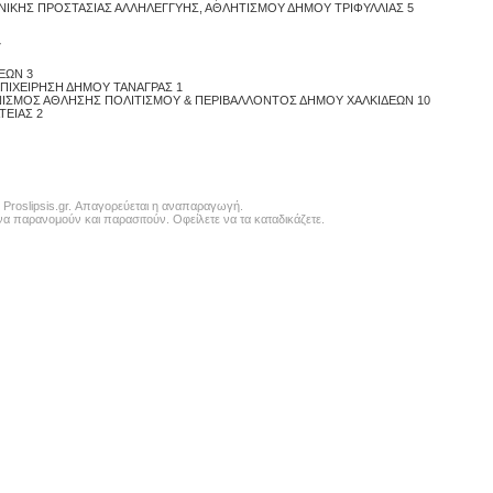
ΩΝΙΚΗΣ ΠΡΟΣΤΑΣΙΑΣ ΑΛΛΗΛΕΓΓΥΗΣ, ΑΘΛΗΤΙΣΜΟΥ ΔΗΜΟΥ ΤΡΙΦΥΛΛΙΑΣ 5
7
ΕΩΝ 3
ΠΙΧΕΙΡΗΣΗ ΔΗΜΟΥ ΤΑΝΑΓΡΑΣ 1
ΑΝΙΣΜΟΣ ΑΘΛΗΣΗΣ ΠΟΛΙΤΙΣΜΟΥ & ΠΕΡΙΒΑΛΛΟΝΤΟΣ ΔΗΜΟΥ ΧΑΛΚΙΔΕΩΝ 10
ΤΕΙΑΣ 2
 Proslipsis.gr. Απαγορεύεται η αναπαραγωγή.
α παρανομούν και παρασιτούν. Οφείλετε να τα καταδικάζετε.