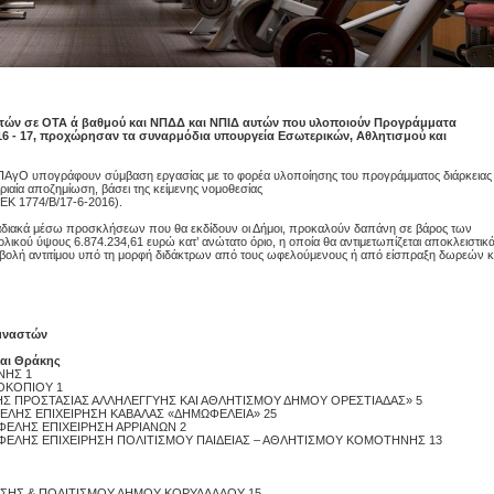
τών σε ΟΤΑ ά βαθμού και ΝΠΔΔ και ΝΠΙΔ αυτών που υλοποιούν Προγράμματα
16 - 17, προχώρησαν τα συναρμόδια υπουργεία Εσωτερικών, Αθλητισμού και
α ΠΑγΟ υπογράφουν σύμβαση εργασίας με το φορέα υλοποίησης του προγράμματος διάρκειας
ωριαία αποζημίωση, βάσει της κείμενης νομοθεσίας
ΕΚ 1774/Β/17-6-2016).
Proslipsis.gr
ταδιακά μέσω προσκλήσεων που θα εκδίδουν οι Δήμοι, προκαλούν δαπάνη σε βάρος των
κού ύψους 6.874.234,61 ευρώ κατ’ ανώτατο όριο, η οποία θα αντιμετωπίζεται αποκλειστικ
βολή αντιτίμου υπό τη μορφή διδάκτρων από τους ωφελούμενους ή από είσπραξη δωρεών κ
υμναστών
και Θράκης
ΝΗΣ 1
ΟΚΟΠΙΟΥ 1
ΚΗΣ ΠΡΟΣΤΑΣΙΑΣ ΑΛΛΗΛΕΓΓΥΗΣ ΚΑΙ ΑΘΛΗΤΙΣΜΟΥ ΔΗΜΟΥ ΟΡΕΣΤΙΑΔΑΣ» 5
ΦΕΛΗΣ ΕΠΙΧΕΙΡΗΣΗ ΚΑΒΑΛΑΣ «ΔΗΜΩΦΕΛΕΙΑ» 25
ΦΕΛΗΣ ΕΠΙΧΕΙΡΗΣΗ ΑΡΡΙΑΝΩΝ 2
ΩΦΕΛΗΣ ΕΠΙΧΕΙΡΗΣΗ ΠΟΛΙΤΙΣΜΟΥ ΠΑΙΔΕΙΑΣ – ΑΘΛΗΤΙΣΜΟΥ ΚΟΜΟΤΗΝΗΣ 13
ΛΗΣΗΣ & ΠΟΛΙΤΙΣΜΟΥ ΔΗΜΟΥ ΚΟΡΥΔΑΛΛΟΥ 15