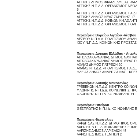
ΑΤΤΙΚΗΣ ΔΗΜΟΣ ΦΙΛΑΔΕΛΦΕΙΑΣ -ΧΑ
ΑΤΤΙΚΗΣ Ν.Π.Δ.Δ. ΟΡΓΑΝΙΣΜΟΣ ΝΕ
5
ΑΤΤΙΚΗΣ Ν.Π.Δ.Δ. ΟΡΓΑΝΙΣΜΟΣ ΠΑΙ
ΑΤΤΙΚΗΣ ΔΗΜΟΣ ΝΕΑΣ ΣΜΥΡΝΗΣ 17
ΑΤΤΙΚΗΣ Ν.Π.Δ.Δ. ΚΟΙΝΩΝΙΚΗ ΑΘΛΗ
ΑΤΤΙΚΗΣ Ν.Π.Δ.Δ. ΟΡΓΑΝΙΣΜΟΣ ΠΟΛ
Περιφέρεια Βορείου Αιγαίου -Λέσβου
ΛΕΣΒΟΥ Ν.Π.Δ.Δ. ΠΟΛΙΤΙΣΜΟΥ, ΑΘΛ
ΧΙΟΥ Ν.Π.Δ.Δ. ΚΟΙΝΩΝΙΚΗΣ ΠΡΟΣΤΑΣ
Περιφέρεια Δυτικής Ελλάδας - Αιτω
ΑΙΤΩΛΟΑΚΑΡΝΑΝΙΑΣ ΔΗΜΟΣ ΝΑΥΠΑΚ
ΑΙΤΩΛΟΑΚΑΡΝΑΝΙΑΣ ΔΗΜΟΣ ΙΕΡΑΣ 
ΑΧΑΪΑΣ ΔΗΜΟΣ ΠΑΤΡΕΩΝ 20
ΑΧΑΪΑΣ Ν.Π.Δ.Δ. «ΠΟΛΙΤΙΣΜΟΣ ΠΑΙΔ
ΗΛΕΙΑΣ ΔΗΜΟΣ ΑΝΔΡΙΤΣΑΙΝΑΣ - ΚΡΕ
Περιφέρεια Δυτικής Μακεδονίας
ΓΡΕΒΕΝΩΝ Ν.Π.Δ.Δ. ΚΕΝΤΡΟ ΚΟΙΝΩ
ΦΛΩΡΙΝΗΣ Ν.Π.Δ.Δ. ΚΟΙΝΩΝΙΚΗΣ ΠΡ
ΦΛΩΡΙΝΗΣ Ν.Π.Ι.Δ. ΚΟΙΝΩΦΕΛΗΣ ΕΠ
Περιφέρεια Ηπείρου
ΘΕΣΠΡΩΤΙΑΣ Ν.Π.Ι.Δ. ΚΟΙΝΩΦΕΛΗΣ 
Proslipsis.gr
Περιφέρεια Θεσσαλίας
ΚΑΡΔΙΤΣΑΣ Ν.Π.Δ.Δ. ΔΗΜΟΤΙΚΟΣ Ο
ΛΑΡΙΣΗΣ Ν.Π.Ι.Δ. ΚΟΙΝΩΦΕΛΗΣ ΕΠΙ
ΛΑΡΙΣΗΣ ΔΗΜΟΣ ΛΑΡΙΣΑΙΩΝ 45
ΛΑΡΙΣΗΣ ΔΗΜΟΣ ΤΕΜΠΩΝ 2