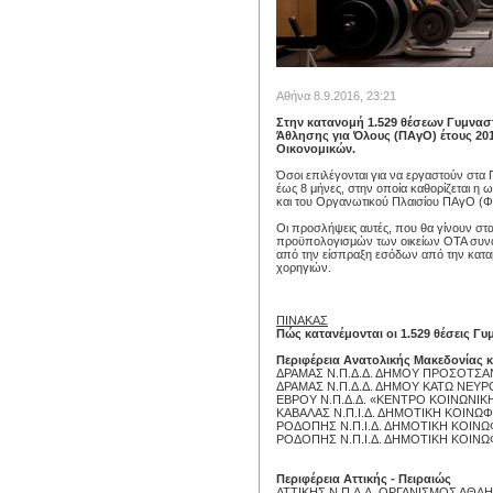
Αθήνα 8.9.2016, 23:21
Στην κατανομή 1.529
θέσεων
Γυμνασ
Άθλησης για Όλους (ΠΑγΟ) έτους 20
Οικονομικών.
Όσοι επιλέγονται για να εργαστούν στ
έως 8 μήνες, στην οποία καθορίζεται η 
και του Οργανωτικού Πλαισίου ΠΑγΟ (Φ
Oι προσλήψεις αυτές, που θα γίνουν σ
προϋπολογισμών των οικείων ΟΤΑ συνολι
από την είσπραξη εσόδων από την κατα
χορηγιών.
ΠΙΝΑΚΑΣ
Πώς κατανέμονται οι 1.529 θέσεις Γ
Περιφέρεια Ανατολικής Μακεδονίας 
ΔΡΑΜΑΣ Ν.Π.Δ.Δ. ΔΗΜΟΥ ΠΡΟΣΟΤΣΑ
ΔΡΑΜΑΣ Ν.Π.Δ.Δ. ΔΗΜΟΥ ΚΑΤΩ ΝΕΥΡ
ΕΒΡΟΥ Ν.Π.Δ.Δ. «ΚΕΝΤΡΟ ΚΟΙΝΩΝΙ
ΚΑΒΑΛΑΣ Ν.Π.Ι.Δ. ΔΗΜΟΤΙΚΗ ΚΟΙΝΩ
ΡΟΔΟΠΗΣ Ν.Π.Ι.Δ. ΔΗΜΟΤΙΚΗ ΚΟΙΝΩ
ΡΟΔΟΠΗΣ Ν.Π.Ι.Δ. ΔΗΜΟΤΙΚΗ ΚΟΙΝ
Περιφέρεια Αττικής - Πειραιώς
ΑΤΤΙΚΗΣ Ν.Π.Δ.Δ. ΟΡΓΑΝΙΣΜΟΣ ΑΘ