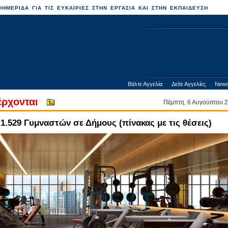
ΗΜΕΡΙΔΑ ΓΙΑ ΤΙΣ ΕΥΚΑΙΡΙΕΣ ΣΤΗΝ ΕΡΓΑΣΙΑ ΚΑΙ ΣΤΗΝ ΕΚΠΑΙΔΕΥΣΗ
Βάλτε Αγγελία
Δείτε Αγγελίες
News
έρχονται
Πέμπτη, 6 Αυγούστου
.529 Γυμναστών σε Δήμους (πίνακας με τις θέσεις)