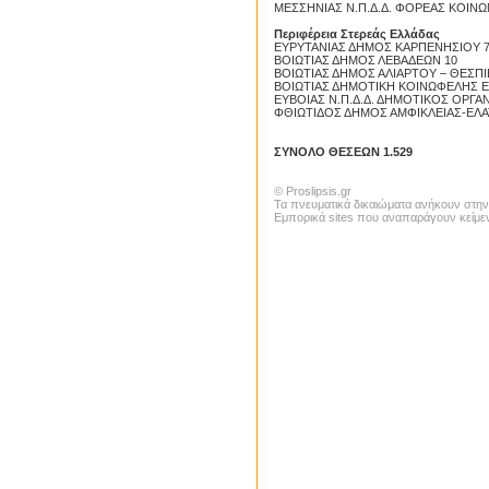
ΜΕΣΣΗΝΙΑΣ Ν.Π.Δ.Δ. ΦΟΡΕΑΣ ΚΟΙΝ
Proslipsis.gr
Περιφέρεια Στερεάς Ελλάδας
ΕΥΡΥΤΑΝΙΑΣ ΔΗΜΟΣ ΚΑΡΠΕΝΗΣΙΟΥ 
ΒΟΙΩΤΙΑΣ ΔΗΜΟΣ ΛΕΒΑΔΕΩΝ 10
ΒΟΙΩΤΙΑΣ ΔΗΜΟΣ ΑΛΙΑΡΤΟΥ – ΘΕΣΠΙ
ΒΟΙΩΤΙΑΣ ΔΗΜΟΤΙΚΗ ΚΟΙΝΩΦΕΛΗΣ Ε
ΕΥΒΟΙΑΣ Ν.Π.Δ.Δ. ΔΗΜΟΤΙΚΟΣ ΟΡΓ
ΦΘΙΩΤΙΔΟΣ ΔΗΜΟΣ ΑΜΦΙΚΛΕΙΑΣ-ΕΛΑ
ΣΥΝΟΛΟ ΘΕΣΕΩΝ 1.529
© Proslipsis.gr
Τα πνευματικά δικαιώματα ανήκουν στην
Εμπορικά sites που αναπαράγουν κείμεν