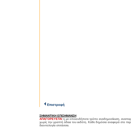
Επιστροφή
ΣΗΜΑΝΤΙΚΗ ΕΠΙΣΗΜΑΝΣΗ
ΑΠΑΓΟΡΕΥΕΤΑΙ
η με οποιονδήποτε τρόπο αναδημοσίευση, αναπαρ
χωρίς την γραπτή άδεια του εκδότη. Κάθε δημόσια αναφορά στο περ
δεοντολογία επιτάσσει.