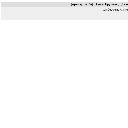
[
Αρχική σελίδα
] [
Αγορά Εργασίας
] [
Επιχ
Διεύθυνση: Λ. Ρι