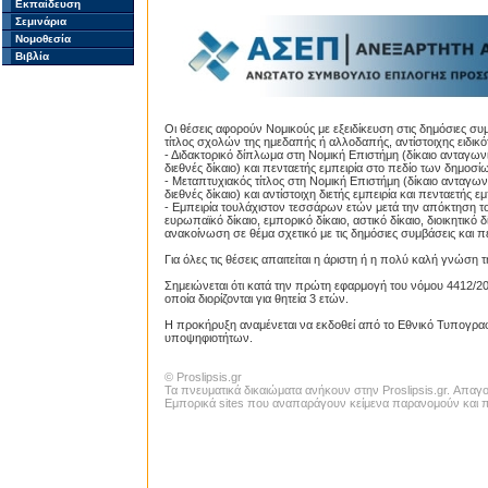
Εκπαίδευση
Σεμινάρια
Νομοθεσία
Βιβλία
Οι θέσεις αφορούν Νομικούς με εξειδίκευση στις δημόσιες συ
τίτλος σχολών της ημεδαπής ή αλλοδαπής, αντίστοιχης ειδικότ
- Διδακτορικό δίπλωμα στη Νομική Επιστήμη (δίκαιο ανταγωνισμ
διεθνές δίκαιο) και πενταετής εμπειρία στο πεδίο των δημο
- Μεταπτυχιακός τίτλος στη Νομική Επιστήμη (δίκαιο ανταγωνισ
διεθνές δίκαιο) και αντίστοιχη διετής εμπειρία και πενταετή
- Εμπειρία τουλάχιστον τεσσάρων ετών μετά την απόκτηση τ
ευρωπαϊκό δίκαιο, εμπορικό δίκαιο, αστικό δίκαιο, διοικητικό 
ανακοίνωση σε θέμα σχετικό με τις δημόσιες συμβάσεις και 
Για όλες τις θέσεις απαιτείται η άριστη ή η πολύ καλή γνώση 
Σημειώνεται ότι κατά την πρώτη εφαρμογή του νόμου 4412/2
οποία διορίζονται για θητεία 3 ετών.
Η προκήρυξη αναμένεται να εκδοθεί από το Εθνικό Τυπογραφ
υποψηφιοτήτων.
© Proslipsis.gr
Τα πνευματικά δικαιώματα ανήκουν στην Proslipsis.gr. Απα
Εμπορικά sites που αναπαράγουν κείμενα παρανομούν και πα