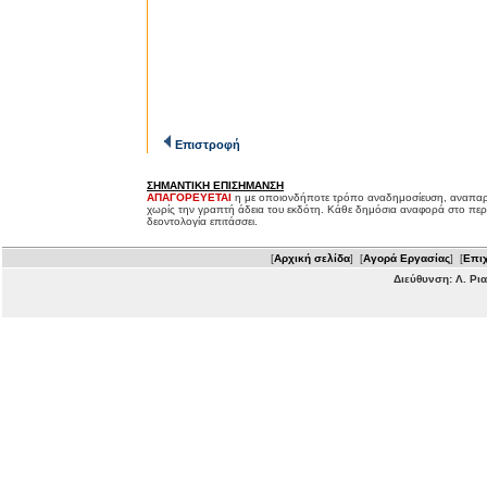
Επιστροφή
ΣΗΜΑΝΤΙΚΗ ΕΠΙΣΗΜΑΝΣΗ
ΑΠΑΓΟΡΕΥΕΤΑΙ
η με οποιονδήποτε τρόπο αναδημοσίευση, αναπαρ
χωρίς την γραπτή άδεια του εκδότη. Κάθε δημόσια αναφορά στο περ
δεοντολογία επιτάσσει.
[
Αρχική σελίδα
] [
Αγορά Εργασίας
] [
Επιχ
Διεύθυνση: Λ. Ρι