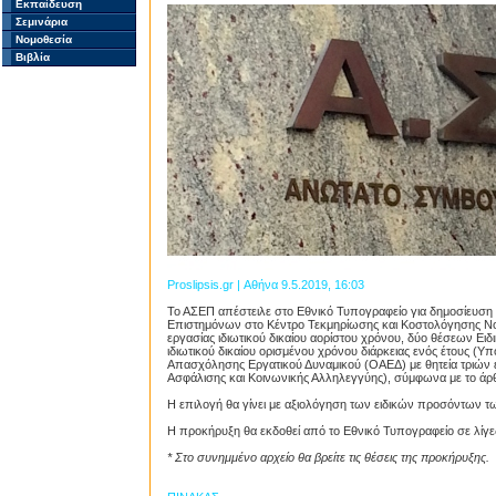
Εκπαίδευση
Σεμινάρια
Νομοθεσία
Βιβλία
Proslipsis.gr | Αθήνα 9.5.2019, 16:03
Το ΑΣΕΠ απέστειλε στο Εθνικό Τυπογραφείο για δημοσίευση
Επιστημόνων στο Κέντρο Τεκμηρίωσης και Κοστολόγησης 
εργασίας ιδιωτικού δικαίου αορίστου χρόνου, δύο θέσεων Ε
ιδιωτικού δικαίου ορισμένου χρόνου διάρκειας ενός έτους (Υ
Απασχόλησης Εργατικού Δυναμικού (ΟΑΕΔ) με θητεία τριών 
Ασφάλισης και Κοινωνικής Αλληλεγγύης), σύμφωνα με το άρθ
H επιλογή θα γίνει με αξιολόγηση των ειδικών προσόντων 
Η προκήρυξη θα εκδοθεί από το Εθνικό Τυπογραφείο σε λίγε
* Στο συνημμένο αρχείο θα βρείτε τις θέσεις της προκήρυξης.