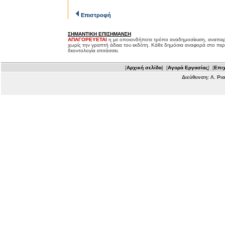
Επιστροφή
ΣΗΜΑΝΤΙΚΗ ΕΠΙΣΗΜΑΝΣΗ
ΑΠΑΓΟΡΕΥΕΤΑΙ
η με οποιονδήποτε τρόπο αναδημοσίευση, αναπαρ
χωρίς την γραπτή άδεια του εκδότη. Κάθε δημόσια αναφορά στο περ
δεοντολογία επιτάσσει.
[
Αρχική σελίδα
] [
Αγορά Εργασίας
] [
Επιχ
Διεύθυνση: Λ. Ρι