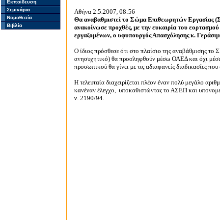
Εκπαίδευση
Σεμινάρια
Αθήνα 2.5.2007, 08:56
Νομοθεσία
Θα αναβαθμιστεί το Σώμα Επιθεωρητών Εργασίας (ΣΕ
Βιβλία
ανακοίνωσε προχθές, με την ευκαιρία του εορτασμού 
εργαζομένων, ο υφυπουργός Απασχόλησης κ. Γεράσιμ
Ο ίδιος πρόσθεσε ότι στο πλαίσιο της αναβάθμισης το ΣΕ
ανησυχητικό) θα προσληφθούν μέσω ΟΑΕΔ και όχι μέσω 
προσωπικού θα γίνει με τις αδιαφανείς διαδικασίες που
Η τελευταία διαχειρίζεται πλέον έναν πολύ μεγάλο αριθ
κανέναν έλεγχο, υποκαθιστώντας το ΑΣΕΠ και υπονομε
ν. 2190/94.