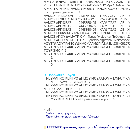
Δ.Ε.Υ.Α. ΘΗΡΑΣ - Θηρασιά
2286025393
ΚΥΚΛΑΔΩΝ
Υ
Κ.Ε.Κ.Π.Α.-Δ.Ι.Ε.Κ. ΔΗΜΟΥ ΒΟΛΟΥ - ΚΔΗΦ ΑμεΑ Βόλου
2
Κ.Ε.Κ.Π.Α.-Δ.Ι.Ε.Κ. ΔΗΜΟΥ ΒΟΛΟΥ - ΚΗΦΗ ΒΟΛΟΥ
24210
Εσωτερικών χώρων
1
ΔΗΜΟΣ ΤΡΙΚΚΑΙΩΝ
2431351182
ΤΡΙΚΑΛΩΝ
ΔΕ
Χ
ΔΗΜΟΣ ΗΡΩΙΚΗΣ ΝΗΣΟΥ ΚΑΣΟΥ
2245041400
ΔΩΔΕ
ΔΗΜΟΣ ΑΡΓΙΘΕΑΣ
2445350405
ΚΑΡΔΙΤΣΑΣ
ΔΕ
Χ
ΔΗΜΟΣ ΑΡΓΙΘΕΑΣ
2445350405
ΚΑΡΔΙΤΣΑΣ
ΔΕ
Χ
ΔΗΜΟΣ ΑΡΓΙΘΕΑΣ
2445350405
ΚΑΡΔΙΤΣΑΣ
ΔΕ
Χ
ΔΗΜΟΣ ΟΙΧΑΛΙΑΣ
2724360324
ΜΕΣΣΗΝΙΑΣ
ΔΕ
ΧΕΙΡ
ΔΗΜΟΣ ΑΓΙΟΥ ΔΗΜΗΤΡΙΟΥ - Τμήμα Υγείας και Πρόνοιας
2
ΔΗΜΟΣ ΑΓΙΟΥ ΔΗΜΗΤΡΙΟΥ - Γραφείο Δημοτικού Νεκροταφε
ΛΟΥΤΡΑ ΛΟΥΤΡΑΚΙΟΥ ΔΗΜΟΥ ΑΛΜΩΠΙΑΣ Α.Ε.
238409107
ΛΟΥΤΡΑ ΛΟΥΤΡΑΚΙΟΥ ΔΗΜΟΥ ΑΛΜΩΠΙΑΣ Α.Ε.
238409107
ΤΟΥΡΙΣΜΟΥ
1
ΛΟΥΤΡΑ ΛΟΥΤΡΑΚΙΟΥ ΔΗΜΟΥ ΑΛΜΩΠΙΑΣ Α.Ε.
238409107
2
ΛΟΥΤΡΑ ΛΟΥΤΡΑΚΙΟΥ ΔΗΜΟΥ ΑΛΜΩΠΙΑΣ Α.Ε.
238409107
3
Β. Προσωπικό Έργου
ΠΝΕΥΜΑΤΙΚΟ ΚΕΝΤΡΟ ΔΗΜΟΥ ΜΟΣΧΑΤΟΥ – ΤΑΥΡΟΥ - Αίθου
ΔΕ
ΕΝΔΥΣΗΣ-ΥΠΟΔΗΣΗΣ
2
ΠΝΕΥΜΑΤΙΚΟ ΚΕΝΤΡΟ ΔΗΜΟΥ ΜΟΣΧΑΤΟΥ – ΤΑΥΡΟΥ - Αί
ΑΓΓΕΙΟΠΛΑΣΤΙΚΗΣ
1
ΠΝΕΥΜΑΤΙΚΟ ΚΕΝΤΡΟ ΔΗΜΟΥ ΜΟΣΧΑΤΟΥ – ΤΑΥΡΟΥ - Αί
ΠΝΕΥΜΑΤΙΚΟ ΚΕΝΤΡΟ ΔΗΜΟΥ ΜΟΣΧΑΤΟΥ – ΤΑΥΡΟΥ - Αίθου
ΦΥΣΙΚΗΣ ΑΓΩΓΗΣ - Παραδοσιακοί χοροί
3
* Δείτε:
-
Παλαιότερες εγκρίσεις
.
- Προσκλήσεις των παραπάνω θέσεων.
||
ΑΓΓΕΛΙΕΣ εργασίας άμεσα, απλά, δωρεάν
στην Prosli