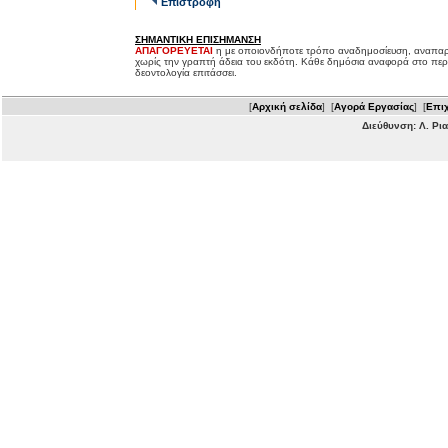
Επιστροφή
ΣΗΜΑΝΤΙΚΗ ΕΠΙΣΗΜΑΝΣΗ
ΑΠΑΓΟΡΕΥΕΤΑΙ
η με οποιονδήποτε τρόπο αναδημοσίευση, αναπαρ
χωρίς την γραπτή άδεια του εκδότη. Κάθε δημόσια αναφορά στο περ
δεοντολογία επιτάσσει.
[
Αρχική σελίδα
] [
Αγορά Εργασίας
] [
Επιχ
Διεύθυνση: Λ. Ρι