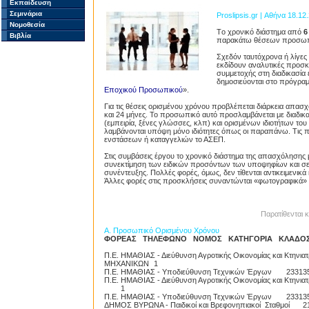
Εκπαίδευση
Σεμινάρια
Proslipsis.gr | Αθήνα 18.12
Νομοθεσία
Τo χρονικό διάστημα από
6
Βιβλία
παρακάτω θέσεων προσωπικ
Σχεδόν ταυτόχρονα ή λίγες
εκδίδουν αναλυτικές προσκ
συμμετοχής στη διαδικασία 
δημοσιεύονται στο πρόγραμμ
Εποχικού Προσωπικού
».
Για τις θέσεις ορισμένου χρόνου προβλέπεται διάρκεια απασ
και 24 μήνες. Το προσωπικό αυτό προσλαμβάνεται με διαδι
(εμπειρία, ξένες γλώσσες, κλπ) και ορισμένων ιδιοτήτων του
λαμβάνονται υπόψη μόνο ιδιότητες όπως οι παραπάνω. Τις πρ
ενστάσεων ή καταγγελιών το ΑΣΕΠ.
Στις συμβάσεις έργου το χρονικό διάστημα της απασχόλησης μ
συνεκτίμηση των ειδικών προσόντων των υποψηφίων και σε
συνέντευξης. Πολλές φορές, όμως, δεν τίθενται αντικειμενικά
Άλλες φορές στις προσκλήσεις συναντώνται «φωτογραφικά»
Παρατίθενται 
A. Προσωπικό Ορισμένου Χρόνου
ΦΟΡΕΑΣ ΤΗΛΕΦΩΝΟ ΝΟΜΟΣ ΚΑΤΗΓΟΡΙΑ ΚΛΑΔΟΣ/
Π.Ε. ΗΜΑΘΙΑΣ - Διεύθυνση Αγροτικής Οικονομίας και Κτηνια
ΜΗΧΑΝΙΚΩΝ
1
Π.Ε. ΗΜΑΘΙΑΣ - Υποδιεύθυνση Τεχνικών Έργων
23313
Π.Ε. ΗΜΑΘΙΑΣ - Διεύθυνση Αγροτικής Οικονομίας και Κτηνια
1
Π.Ε. ΗΜΑΘΙΑΣ - Υποδιεύθυνση Τεχνικών Έργων
23313
ΔΗΜΟΣ ΒΥΡΩΝΑ - Παιδικοί και Βρεφονηπιακοί Σταθμοί
2