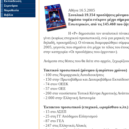
Εκπαίδευση
Σεμινάρια
Αθήνα 16.5.2005
Νομοθεσία
Συνολικά 19.354 προσλήψεις μόνιμου
Βιβλία
δημόσιο τομέα ενέκρινε μέχρι σήμερα
Εσωτερικών, από τις 145.460 που ζήτ
Η «Ρ» δημοσιεύει τον αναλυτικό πίνακα
γίνει (κυρίως εποχικού προσωπικού), ενώ για μερικές π
δηλαδή, προκηρύξεις). Ο πίνακας διαμορφώθηκε σύμφων
2005, γεγονός που σημαίνει ότι μέχρι το τέλος του έτου
στην κατηγορία «Οι προσλήψεις που έρχονται»).
Ανάμεσα στις θέσεις που θα δείτε στο αρχείο, ξεχωρίζου
Τακτικού προσωπικού (μόνιμου ή αορίστου χρόνου)
- 100 στις Νομαρχιακές Αυτοδιοικήσεις
- 150 στην Πρωτοβάθμια και Δευτεροβάθμια Εκπαίδευ
- 74 στον ΟΕΕΚ
- 57 στον ΟΕΕ
- 260 στα νεοσύστατα Τοπικά Κέντρα Αγροτικής Ανάπτυξ
- 2.000 στην Ελληνική Αστυνομία
Έκτακτου προσωπικού (εποχικού, ωρομίσθιου κ.λπ.)
- 15 στο ΑΣΕΠ
- 25 στη ΓΓ Απόδημου Ελληνισμού
- 87 στο ΓΕΑ
- 247 στις Ελληνικές Αλυκές