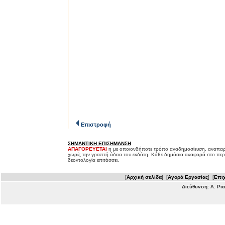
Επιστροφή
ΣΗΜΑΝΤΙΚΗ ΕΠΙΣΗΜΑΝΣΗ
ΑΠΑΓΟΡΕΥΕΤΑΙ
η με οποιονδήποτε τρόπο αναδημοσίευση, αναπαρ
χωρίς την γραπτή άδεια του εκδότη. Κάθε δημόσια αναφορά στο περ
δεοντολογία επιτάσσει.
[
Αρχική σελίδα
] [
Αγορά Εργασίας
] [
Επιχ
Διεύθυνση: Λ. Ρι