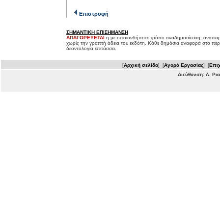
Επιστροφή
ΣΗΜΑΝΤΙΚΗ ΕΠΙΣΗΜΑΝΣΗ
ΑΠΑΓΟΡΕΥΕΤΑΙ
η με οποιονδήποτε τρόπο αναδημοσίευση, αναπαρ
χωρίς την γραπτή άδεια του εκδότη. Κάθε δημόσια αναφορά στο περ
δεοντολογία επιτάσσει.
[
Αρχική σελίδα
] [
Αγορά Εργασίας
] [
Επιχ
Διεύθυνση: Λ. Ρι