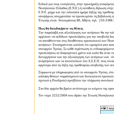
Ειδικά για τους νοσηλευτές, στην προκήρυξη αναφέρετ
Νοσηλευτών Ελλάδας (Ε.Ν.Ε.) ή υπεύθυνη δήλωση στην 
Ε.Ν.Ε. μέχρι και την τελευταία ημέρα λήξης της προθεσ
υποψήφιος υποχρεούται να προσκομίσει τη βεβαίωση εγ
Ένωσης είναι: Ιπποκράτους 88, Αθήνα, τηλ.: 210-3388
Πως θα διεκδικήσετε τις θέσεις
Την παραλαβή και αξιολόγηση των αιτήσεων θα την κάν
αρχίσουν να εκδίδουν προσκλήσεις για την υποβολή δικ
να απευθύνονται στις διευθύνσεις προσωπικού των Νο
αιτήσεων. Επισημαίνεται ωστόσο ότι ορισμένα απο αυτά
υπουργείο Υγείας. Σε κάθε περίπτωση οι ενδιαφερόμενο
προσκλήσεις σε διαφορετικό χρόνο και καλό θα είναι ν
διενεργήσουν και την αξιολόγηση των αιτήσεων και -όπ
αναρτήσουν και να αποστείλουν στο Α.Σ.Ε.Π. τους πίνα
αργότερο από τη λήξη της προθεσμίας υποβολής των αι
Σύμφωνα με πληροφορίες από το υπουργείο Υγείας, στο
κάλυψη θέσεων παραϊατρικού και διοικητικού προσωπι
σχετικά η Proslipsis) προέβλεπε την πλήρωση συνολικά
Στα δύο αρχεία θα βρείτε αντίστοιχα το κείμενο της προ
Τον νόμο 3252/2004 που ιδρύει την Ένωση Νοσηλευτών
2 αρχ