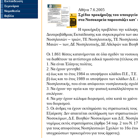
Εκπαίδευση
Σεμινάρια
Αθήνα 7.6.2005
Νομοθεσία
Σχέδιο προκήρυξης του υπουργείο
Βιβλία
στα Νοσοκομεία παρουσιάζει κατ' α
Η προκήρυξη προβλέπει την κάλυψη
Δευτεροβάθμιας Εκπαίδευσης και συγκεκριμένα των ακ
Νοσηλευτών
–
τριών, ΤΕ Νοσηλευτικής, ΤΕ Νοσηλευτ
Μαιών
–
των, ΔΕ Νοσηλευτικής, ΔΕ Αδελφών και Βο
Οι 1.861 θέσεις κατανέμονται σε όλα σχεδόν τα νοσοκομ
να διαθέτουν τα αντίστοιχα ειδικά προσόντα (τίτλους σ
1. Να είναι Έλληνες πολίτες.
2. Να έχουν γεννηθεί:
α) έως και το έτος 1984 οι υποψήφιοι κλάδου Π.Ε., Τ.Ε. 
β) έως και το έτος 1989 οι υποψήφιοι των κλάδων Δ.
Νοσηλευτικής, που είναι απόφοιτοι νοσηλευτικής σχολή
3. Να έχουν την υγεία και την φυσική καταλληλότητα π
επιλέγουν.
4. Να μην έχουν κώλυμα διορισμού, ούτε κατά το χρόνο
του διορισμού.
5. Οι άνδρες να έχουν εκπληρώσει τις στρατιωτικές τους
Εξαίρεση: Δεν απαιτείται εκπλήρωση των στρατιωτικώ
Νοσοκόμων, Δ.Ε. Βοηθών Νοσοκόμων και Δ.Ε. Νοσηλευ
νομίμως εκτός στρατεύματος (άρθρο 54 παρ. 2 του Ν. 1
για τους αποφοίτους Νοσηλευτικών Σχολών το 16ο έτο
υποχρεώσεων προκειμένου για τους άρρενες).