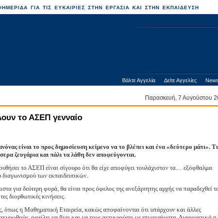
ΗΜΕΡΙΔΑ ΓΙΑ ΤΙΣ ΕΥΚΑΙΡΙΕΣ ΣΤΗΝ ΕΡΓΑΣΙΑ ΚΑΙ ΣΤΗΝ ΕΚΠΑΙΔΕΥΣΗ
Βάλτε Αγγελία
Δείτε Αγγελίες
News
Παρασκευή, 7 Αυγούστου
ουν το ΑΣΕΠ γενναίο
όνας είναι το προς δημοσίευση κείμενο να το βλέπει και ένα «δεύτερο μάτι». Τι
σερα ζευγάρια και πάλι τα λάθη δεν αποφεύγονται.
ουθήσει το ΑΣΕΠ είναι σίγουρο ότι θα είχε αποφύγει τουλάχιστον τα… εξόφθαλμα
 διαγωνισμού των εκπαιδευτικών.
ιστα για δεύτερη φορά, θα είναι προς όφελος της ανεξάρτητης αρχής να παραδεχθεί τ
τες διορθωτικές κινήσεις.
ίς, όπως η Μαθηματική Εταιρεία, κακώς αποφαίνονται ότι υπάρχουν και άλλες
ακυρωθούν, οφείλει να βγει και να τους αντικρούσει με επιχειρήματα. Διαφορετικά η