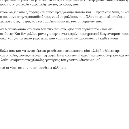
έρνονται» για πολύ καιρό, πλήττοντας το κύρος του.
τουν λέξεις όπως, πόρτες και παράθυρα, γαλάζια παιδιά και… πράσινα άλογα, οι νέ
 σύμμαχο στην προσπάθειά τους να εξασφαλίσουν το μέλλον τους με αξιοπρέπεια.
ις τελευταίες ημέρες που γινόμαστε αποδέκτες των μηνυμάτων τους.
αν διαπιστώσουν ότι αυτό δεν στέκεται στο ύψος των περιστάσεων και δεν
ταστάσεις. Και δεν μιλάμε μόνο για την συγκεκριμένη του γραπτού διαγωνισμού -που 
 αλλά και για τις πολύ χειρότερες που καθημερινά καταρρακώνουν κάθε έννοια
ίπλα τους και να αντιστέκεται με σθένος στις εκάστοτε ιδιοτελείς διαθέσεις της
 και ο ρόλος του ως ανεξάρτητη αρχή. Εκεί κρίνεται η σχέση εμπιστοσύνης και όχι στ
ν λάθη, ανάμεσα στις χιλιάδες ερωτήσεις του γραπτού διαγωνισμού.
νά οι νέοι, ας μην τους προσθέσει άλλη μια.