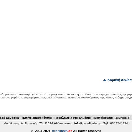
Κορυφή σελίδα
αδημοσίευση, αναπαραγωγή, κατά παράφραση ή διασκευή απόδοση του περιεχομένου της εφημερ
όσια αναφορά στο περιεχόμενο της συνεπάγεται και αναφορά του ονόματός της, όπως η δημοσιογ
ορά Εργασίας
] [
Επιχειρηματικότητα
] [
Προσλήψεις στο Δημόσιο
] [
Εκπαίδευση
] [
Σεμινάρια
] 
Διεύθυνση: Λ. Ριανκούρ 73, 11524 Αθήνα, email:
info@proslipsis.gr
, Τηλ: 6949244434
© 2004-2021
proslipsis
.gr
, All rights reserved