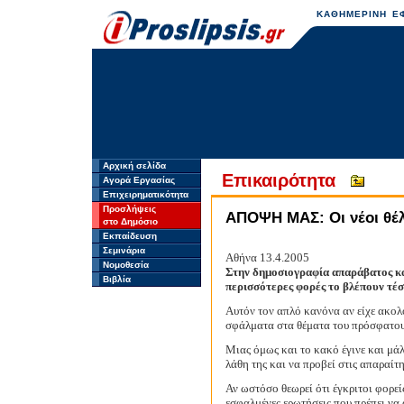
ΚΑΘΗΜΕΡΙΝΗ ΕΦ
Αρχική σελίδα
Επικαιρότητα
Αγορά Εργασίας
Επιχειρηματικότητα
Προσλήψεις
ΑΠΟΨΗ ΜΑΣ: Οι νέοι θέλ
στο Δημόσιο
Εκπαίδευση
Σεμινάρια
Αθήνα 13.4.2005
Νομοθεσία
Στην δημοσιογραφία απαράβατος καν
Βιβλία
περισσότερες φορές το βλέπουν τέσ
Αυτόν τον απλό κανόνα αν είχε ακολ
σφάλματα στα θέματα του πρόσφατου
Μιας όμως και το κακό έγινε και μάλ
λάθη της και να προβεί στις απαραίτη
Αν ωστόσο θεωρεί ότι έγκριτοι φορε
εσφαλμένες ερωτήσεις που πρέπει να 