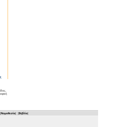
ς
ίδας,
ραφική
[
Νομοθεσία
] [
Βιβλία
]