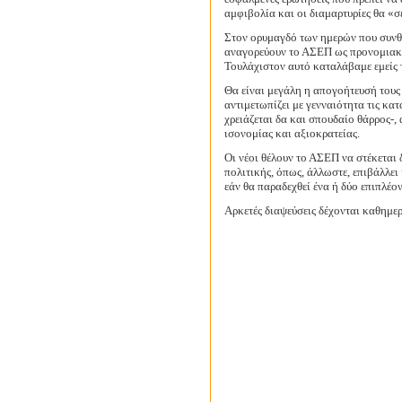
αμφιβολία και οι διαμαρτυρίες θα «σ
Στον ορυμαγδό των ημερών που συνθέ
αναγορεύουν το ΑΣΕΠ ως προνομιακό
Τουλάχιστον αυτό καταλάβαμε εμείς τ
Θα είναι μεγάλη η απογοήτευσή τους 
αντιμετωπίζει με γενναιότητα τις κα
χρειάζεται δα και σπουδαίο θάρρος-,
ισονομίας και αξιοκρατείας.
Οι νέοι θέλουν το ΑΣΕΠ να στέκεται δ
πολιτικής, όπως, άλλωστε, επιβάλλει
εάν θα παραδεχθεί ένα ή δύο επιπλέο
Αρκετές διαψεύσεις δέχονται καθημερι