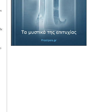
οι
δε
ο