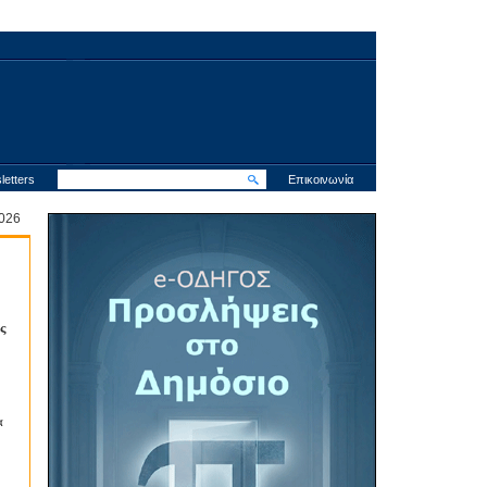
letters
Επικοινωνία
 2026
ς
α