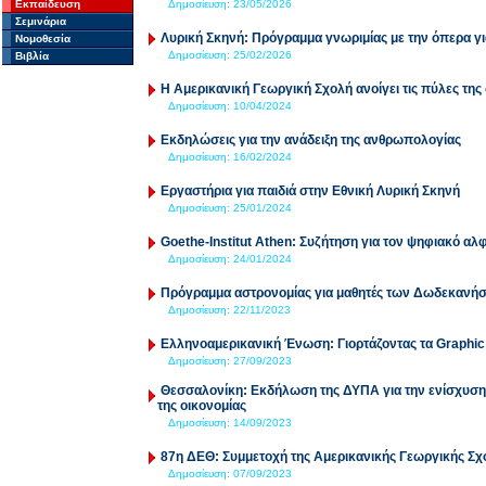
Εκπαίδευση
Δημοσίευση:
23/05/2026
Σεμινάρια
Λυρική Σκηνή: Πρόγραμμα γνωριμίας με την όπερα για
Νομοθεσία
Δημοσίευση:
25/02/2026
Βιβλία
Η Αμερικανική Γεωργική Σχολή ανοίγει τις πύλες της
Δημοσίευση:
10/04/2024
Εκδηλώσεις για την ανάδειξη της ανθρωπολογίας
Δημοσίευση:
16/02/2024
Εργαστήρια για παιδιά στην Εθνική Λυρική Σκηνή
Δημοσίευση:
25/01/2024
Goethe-Institut Athen: Συζήτηση για τον ψηφιακό αλ
Δημοσίευση:
24/01/2024
Πρόγραμμα αστρονομίας για μαθητές των Δωδεκανή
Δημοσίευση:
22/11/2023
Ελληνοαμερικανική Ένωση: Γιορτάζοντας τα Graphic
Δημοσίευση:
27/09/2023
Θεσσαλονίκη: Εκδήλωση της ΔΥΠΑ για την ενίσχυση 
της οικονομίας
Δημοσίευση:
14/09/2023
87η ΔΕΘ: Συμμετοχή της Αμερικανικής Γεωργικής Σχ
Δημοσίευση:
07/09/2023