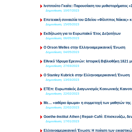
Ινστιτούτο Γκαίτε: Παρουσίαση του μυθιστορήματος «
Δημοσίευση:
10/07/2023
Επετειακή συναυλία του Ωδείου «Φίλιππος Νάκας» κα
Δημοσίευση:
15/05/2023
Εκδήλωση για το Ευρωπαϊκό Έτος Δεξιοτήτων
Δημοσίευση:
06/05/2023
O Orson Welles στην Ελληνοαμερικανική Ένωση
Δημοσίευση:
04/05/2023
Εθνικό Ίδρυμα Ερευνών: Ιστορική Βιβλιοθήκη 1821 μ
Δημοσίευση:
27/03/2023
O Stanley Kubrick στην Ελληνοαμερικανική Ένωση
Δημοσίευση:
13/03/2023
ΕΤΕπ: Ευρωπαϊκός Διαγωνισμός Κοινωνικής Καινοτ
Δημοσίευση:
22/02/2023
Με… «αιθέριο άρωμα» η συμμετοχή των μαθητών της
Δημοσίευση:
22/02/2023
Goethe-Institut Athen | Repair-Café: Επισκευάζω, δ
Δημοσίευση:
17/01/2023
Ελληνοαμερικανική Ένωση: Η ποίηση των εικαστικών 