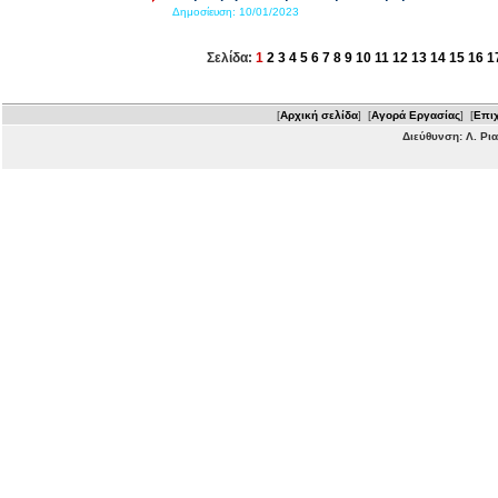
Δημοσίευση:
10/01/2023
Σελίδα:
1
2
3
4
5
6
7
8
9
10
11
12
13
14
15
16
1
[
Αρχική σελίδα
] [
Αγορά Εργασίας
] [
Επιχ
Διεύθυνση: Λ. Ρι