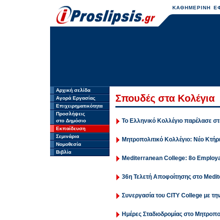
ΚΑΘΗΜΕΡΙΝΗ ΕΦ
Αρχική σελίδα
Σπουδές στα Κολέγια
Αγορά Εργασίας
Επιχειρηματικότητα
Προσλήψεις
Το Ελληνικό Κολλέγιο παρέλασε σ
στο Δημόσιο
Εκπαίδευση
Σεμινάρια
Μητροπολιτικό Κολλέγιο: Νέο Κτή
Νομοθεσία
Βιβλία
Mediterranean College: 8ο Employa
36η Τελετή Αποφοίτησης στο Medit
Συνεργασία του CITY College με τη
Ημέρες Σταδιοδρομίας στο Μητροπο