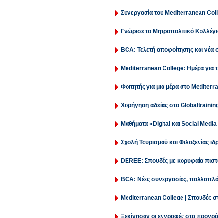
Συνεργασία του Mediterranean Coll
Γνώρισε το Μητροπολιτικό Κολλέγι
BCA: Τελετή αποφοίτησης και νέα σ
Mediterranean College: Ημέρα για
Φοιτητής για μια μέρα στο Mediterr
Χορήγηση αδείας στο Globaltrainin
Μαθήματα «Digital και Social Medi
Σχολή Τουρισμού και Φιλοξενίας ιδρ
DEREE: Σπουδές με κορυφαία πισ
BCA: Νέες συνεργασίες, πολλαπλά
Mediterranean College | Σπουδές σ
Ξεκίνησαν οι εγγραφές στα προγρ