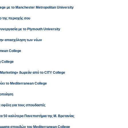
ege με το Manchester Metropolitan University
ο της περιοχής σου
υνεργασία με το Plymouth University
 την απασχόληση των νέων
anean College
g College
a Marketing» δωρεάν από το CITY College
ύει το Mediterranean College
τοποίηση
 οφέλη για τους σπουδαστές
τα 50 καλύτερα Πανεπιστήμια της Μ. Βρετανίας
άμματα σπουδών του Mediterranean College