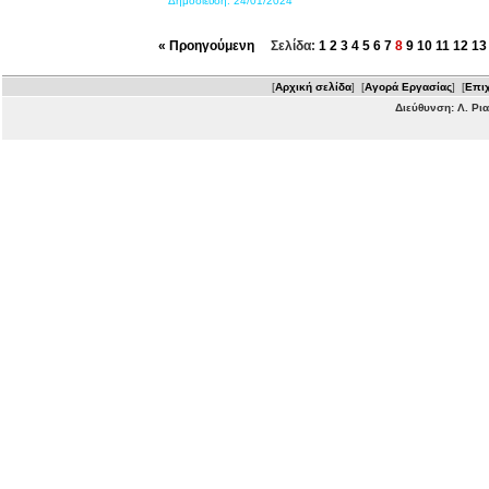
Δημοσίευση:
24/01/2024
« Προηγούμενη
Σελίδα:
1
2
3
4
5
6
7
8
9
10
11
12
13
[
Αρχική σελίδα
] [
Αγορά Εργασίας
] [
Επιχ
Διεύθυνση: Λ. Ρι