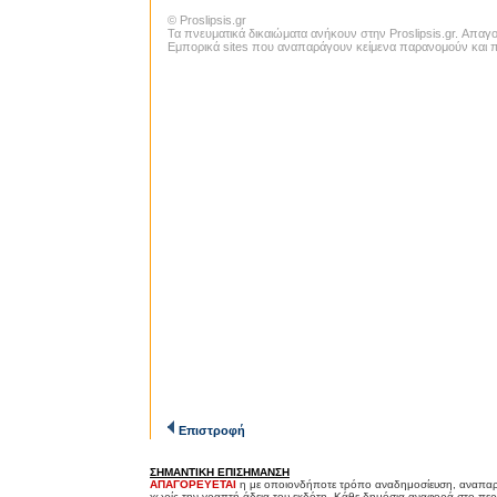
© Proslipsis.gr
Τα πνευματικά δικαιώματα ανήκουν στην Proslipsis.gr. Απα
Εμπορικά sites που αναπαράγουν κείμενα παρανομούν και πα
Επιστροφή
ΣΗΜΑΝΤΙΚΗ ΕΠΙΣΗΜΑΝΣΗ
ΑΠΑΓΟΡΕΥΕΤΑΙ
η με οποιονδήποτε τρόπο αναδημοσίευση, αναπαρ
χωρίς την γραπτή άδεια του εκδότη. Κάθε δημόσια αναφορά στο περ