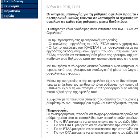
Εκπαίδευση
Σεμινάρια
Αθήνα 8.4.2015, 17:04
Νομοθεσία
Οι αιτήσεις υπαγωγής για τη ρύθμιση οφειλών προς τα
Βιβλία
ηλεκτρονικά, καθώς τίθενται σε λειτουργία οι σχετικές
οφειλών σε καθεστώς ρύθμισης μέσω διαδικτύου.
Η υπηρεσίες είναι διαθέσιμες στον ιστότοπο του ΙΚΑ-ΕΤΑΜ σ
Οφειλέτες”.
Για την πρόσβαση στις ηλεκτρονικές υπηρεσίες:
- Οι οφειλέτες – εργοδότες του ΙΚΑ - ΕΤΑΜ κάνουν χρήση τ
- Οι λοιποί οφειλέτες του ΙΚΑ-ΕΤΑΜ (π.χ. ασφαλισμένοι με ο
εργοδότες οικοδομοτεχνικών έργων που δεν υπέβαλαν ηλεκτρο
ΕΤΑΑ μπορούν να πιστοποιηθούν μέσω της ηλεκτρονικής υπ
κωδικών που δήλωσαν κατά την πιστοποίησή τους στην ιστοσ
Με τον τρόπο αυτό αφενός διευκολύνονται οι ωφελούμενοι, 
προσωπικό τους ηλεκτρονικό υπολογιστή ή μέσω του λογιστή 
ασφαλιστικών φορέων.
Μέσω της υπηρεσίας αυτής οι οφειλέτες έχουν τη δυνατότητ
πρώτα επιλέξουν τον επιθυμητό τύπο ρύθμισης, τον τρόπο εξ
Επιπλέον έχουν τη δυνατότητα να πληροφορηθούν το απαιτ
ποσό εξόφλησης της οφειλής τους.
Σύμφωνα με τα τελευταία στοιχεία που διαθέτει το υπουργείο 
ρυθμίστηκαν 921 εκατομμύρια ευρώ και εισπράχθηκαν περισ
Πληροφορίες
Οι ενδιαφερόμενοι μπορούν να πληροφορούνται επαρκώς για 
ρύθμιση μέσα από τις ιστοσελίδες των ασφαλιστικών φορέων
•
Για το ΙΚΑ μπορείτε να επισκέπτεστε την ιστοσελίδα http:
•
Για τον ΟΑΕΕ μπορείτε να επισκέπτεστε την ιστοσελίδα h
•
Για το ΕΤΑΑ μπορείτε να επισκέπτεστε την ιστοσελίδα htt
•
Για τον ΟΓΑ μπορείτε να επισκέπτεστε την ιστοσελίδα htt