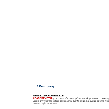
Επιστροφή
ΣΗΜΑΝΤΙΚΗ ΕΠΙΣΗΜΑΝΣΗ
ΑΠΑΓΟΡΕΥΕΤΑΙ
η με οποιονδήποτε τρόπο αναδημοσίευση, αναπαρ
χωρίς την γραπτή άδεια του εκδότη. Κάθε δημόσια αναφορά στο περ
δεοντολογία επιτάσσει.