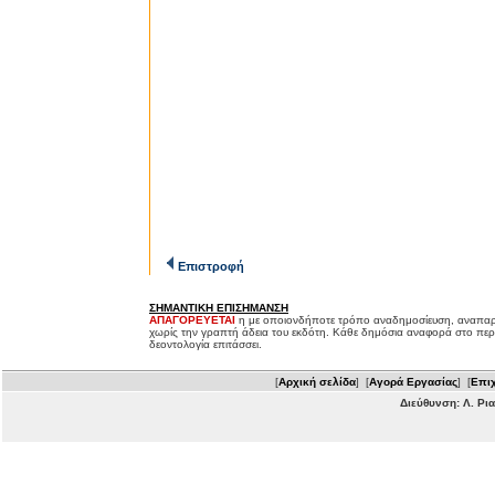
Επιστροφή
ΣΗΜΑΝΤΙΚΗ ΕΠΙΣΗΜΑΝΣΗ
ΑΠΑΓΟΡΕΥΕΤΑΙ
η με οποιονδήποτε τρόπο αναδημοσίευση, αναπαρ
χωρίς την γραπτή άδεια του εκδότη. Κάθε δημόσια αναφορά στο περ
δεοντολογία επιτάσσει.
[
Αρχική σελίδα
] [
Αγορά Εργασίας
] [
Επιχ
Διεύθυνση: Λ. Ρι