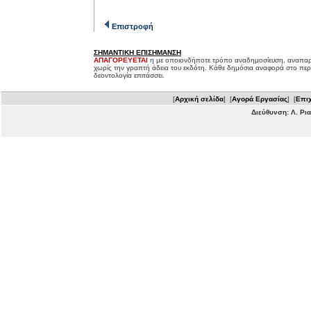
Επιστροφή
ΣΗΜΑΝΤΙΚΗ ΕΠΙΣΗΜΑΝΣΗ
ΑΠΑΓΟΡΕΥΕΤΑΙ
η με οποιονδήποτε τρόπο αναδημοσίευση, αναπαρ
χωρίς την γραπτή άδεια του εκδότη. Κάθε δημόσια αναφορά στο περ
δεοντολογία επιτάσσει.
[
Αρχική σελίδα
] [
Αγορά Εργασίας
] [
Επιχ
Διεύθυνση: Λ. Ρι