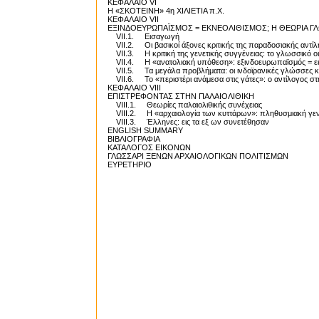
ΚΕΦΑΛΑΙΟ VI
Η «ΣΚΟΤΕΙΝΗ» 4η ΧΙΛΙΕΤΙΑ π.Χ.
ΚΕΦΑΛΑΙΟ VΙΙ
ΕΞΙΝΔΟΕΥΡΩΠΑΪΣΜΟΣ = ΕΚΝΕΟΛΙΘΙΣΜΟΣ; Η ΘΕΩΡΙΑ Γ
VII.1. Εισαγωγή
VII.2. Οι βασικοί άξονες κριτικής της παραδοσιακής αντ
VII.3. Η κριτική της γενετικής συγγένειας: το γλωσσικό ο
VII.4. Η «ανατολιακή υπόθεση»: εξινδοευρωπαϊσμός = 
VII.5. Τα μεγάλα προβλήματα: οι ινδοϊρανικές γλώσσες 
VII.6. Το «περιστέρι ανάμεσα στις γάτες»: ο αντίλογος στ
ΚΕΦΑΛΑΙΟ VIII
ΕΠΙΣΤΡΕΦΟΝΤΑΣ ΣΤΗΝ ΠΑΛΑΙΟΛΙΘΙΚΗ
VIIΙ.1. Θεωρίες παλαιολιθικής συνέχειας
VIIΙ.2. Η «αρχαιολογία των κυττάρων»: πληθυσμιακή γεν
VIIΙ.3. Έλληνες: εις τα εξ ων συνετέθησαν
ENGLISH SUMMARY
ΒΙΒΛΙΟΓΡΑΦΙΑ
ΚΑΤΑΛΟΓΟΣ ΕΙΚΟΝΩΝ
ΓΛΩΣΣΑΡΙ ΞΕΝΩΝ ΑΡΧΑΙΟΛΟΓΙΚΩΝ ΠΟΛΙΤΙΣΜΩΝ
ΕΥΡΕΤΗΡΙΟ