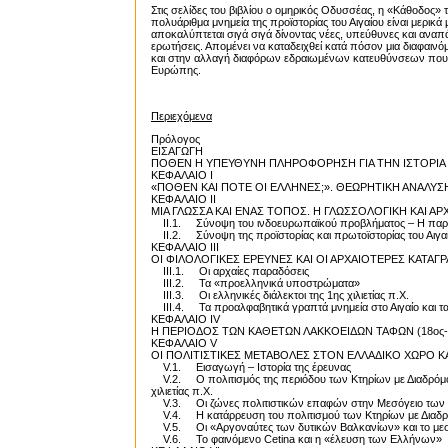
Στις σελίδες του βιβλίου ο ομηρικός Οδυσσέας, η «Κάθοδος» 
πολυάριθμα μνημεία της προϊστορίας του Αιγαίου είναι μερικ
αποκαλύπτεται σιγά σιγά δίνοντας νέες, υπεύθυνες και αναπ
ερωτήσεις. Απομένει να καταδειχθεί κατά πόσον μια διαφαινό
και στην αλλαγή διαφόρων εδραιωμένων κατευθύνσεων που α
Ευρώπης.
Περιεχόμενα
Πρόλογος
ΕΙΣΑΓΩΓΗ
ΠΟΘΕΝ Η ΥΠΕΥΘΥΝΗ ΠΛΗΡΟΦΟΡΗΣΗ ΓΙΑ ΤΗΝ ΙΣΤΟΡΙΑ 
ΚΕΦΑΛΑΙΟ Ι
«ΠΟΘΕΝ ΚΑΙ ΠΟΤΕ ΟΙ ΕΛΛΗΝΕΣ;». ΘΕΩΡΗΤΙΚΗ ΑΝΑΛΥ
ΚΕΦΑΛΑΙΟ ΙΙ
ΜΙΑ ΓΛΩΣΣΑ ΚΑΙ ΕΝΑΣ ΤΟΠΟΣ. Η ΓΛΩΣΣΟΛΟΓΙΚΗ ΚΑΙ Α
ΙΙ.1. Σύνοψη του ινδοευρωπαϊκού προβλήματος – Η παρ
ΙΙ.2. Σύνοψη της προϊστορίας και πρωτοϊστορίας του Αιγα
ΚΕΦΑΛΑΙΟ ΙΙΙ
ΟΙ ΦΙΛΟΛΟΓΙΚΕΣ ΕΡΕΥΝΕΣ ΚΑΙ ΟΙ ΑΡΧΑΙΟΤΕΡΕΣ ΚΑΤΑΓ
ΙΙΙ.1. Οι αρχαίες παραδόσεις
ΙΙΙ.2. Τα «προελληνικά υποστρώματα»
ΙΙΙ.3. Οι ελληνικές διάλεκτοι της 1ης χιλιετίας π.Χ.
ΙΙΙ.4. Τα προαλφαβητικά γραπτά μνημεία στο Αιγαίο και τα
ΚΕΦΑΛΑΙΟ ΙV
Η ΠΕΡΙΟΔΟΣ ΤΩΝ ΚΑΘΕΤΩΝ ΛΑΚΚΟΕΙΔΩΝ ΤΑΦΩΝ (18ος-1
ΚΕΦΑΛΑΙΟ V
ΟΙ ΠΟΛΙΤΙΣΤΙΚΕΣ ΜΕΤΑΒΟΛΕΣ ΣΤΟΝ ΕΛΛΑΔΙΚΟ ΧΩΡΟ ΚAT
V.1. Εισαγωγή – Ιστορία της έρευνας
V.2. Ο πολιτισμός της περιόδου των Κτηρίων με Διαδρόμους
χιλιετίας π.Χ.
V.3. Οι ζώνες πολιτιστικών επαφών στην Μεσόγειο των μέ
V.4. Η κατάρρευση του πολιτισμού των Κτηρίων με Διαδρόμο
V.5. Οι «Αργοναύτες των δυτικών Βαλκανίων» και το μεσογε
V.6. Το φαινόμενο Cetina και η «έλευση των Ελλήνων»