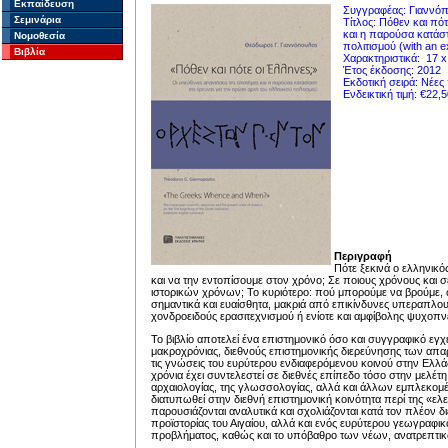
Εκπαίδευση
Συγγραφέας: Γιαννό
Σεμινάρια
Τίτλος: Πόθεν και πότ
και η παρούσα κατάστα
Νομοθεσία
πολιτισμού (with an e
Βιβλία
Χαρακτηριστικά: 17 x 
Έτος έκδοσης: 2012
Εκδοτική σειρά: Νέες 
Ενδεικτική τιμή: €22,5
Περιγραφή
Πότε ξεκινά ο ελληνικό
και να την εντοπίσουμε στον χρόνο; Σε ποιους χρόνους και σ
ιστορικών χρόνων; Το κυριότερο: πού μπορούμε να βρούμε,
σημαντικά και ευαίσθητα, μακριά από επικίνδυνες υπεραπλου
χονδροειδούς ερασιτεχνισμού ή ενίοτε και αμφίβολης ψυχοπν
Το βιβλίο αποτελεί ένα επιστημονικό όσο και συγγραφικό εγχε
μακροχρόνιας, διεθνούς επιστημονικής διερεύνησης των απαρ
τις γνώσεις του ευρύτερου ενδιαφερόμενου κοινού στην Ελλά
χρόνια έχει συντελεστεί σε διεθνές επίπεδο τόσο στην μελέ
αρχαιολογίας, της γλωσσολογίας, αλλά και άλλων εμπλεκομέ
διατυπωθεί στην διεθνή επιστημονική κοινότητα περί της «
παρουσιάζονται αναλυτικά και σχολιάζονται κατά τον πλέον δ
προϊστορίας του Αιγαίου, αλλά και ενός ευρύτερου γεωγραφικ
προβλήματος, καθώς και το υπόβαθρο των νέων, ανατρεπτικ