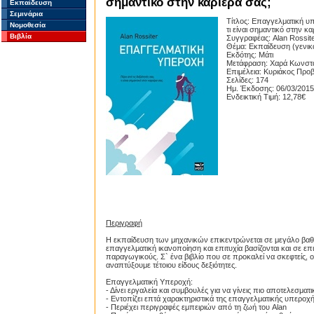
σημαντικό στην καριέρα σας;
Εκπαίδευση
Σεμινάρια
Τίτλος: Επαγγελματική υπε
Νομοθεσία
τι είναι σημαντικό στην κα
Βιβλία
Συγγραφέας: Alan Rossit
Θέμα: Εκπαίδευση (γενικ
Εκδότης: Μάτι
Μετάφραση: Χαρά Κωνστα
Επιμέλεια: Κυριάκος Προβ
Σελίδες: 174
Ημ. Έκδοσης: 06/03/2015
Ενδεικτική Τιμή: 12,78€
Περιγραφή
Η εκπαίδευση των μηχανικών επικεντρώνεται σε μεγάλο βαθ
επαγγελματική ικανοποίηση και επιτυχία βασίζονται και σε ε
παραγωγικούς. Σ` ένα βιβλίο που σε προκαλεί να σκεφτείς, ο
αναπτύξουμε τέτοιου είδους δεξιότητες.
Επαγγελματική Υπεροχή:
- Δίνει εργαλεία και συμβουλές για να γίνεις πιο αποτελεσμα
- Εντοπίζει επτά χαρακτηριστικά της επαγγελματικής υπεροχ
- Περιέχει περιγραφές εμπειριών από τη ζωή του Alan