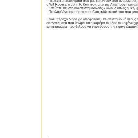
- Περιέχει αποφθέγματα που μας εμπνέουν από ανθρώπους 
ο Will Rogers, ο John F. Kennedy, από την Αγία Γραφή και άλ
- Καλύπτει θέματα και επιστημονικούς κλάδους όπως ηθική, ψ
- Περιλαμβάνει ερωτήσεις στο τέλος κάθε κεφαλαίου που μ
Είναι υπέροχο δώρο για αποφοίτους Πανεπιστημίου ή νέους επ
επαγγελματία που θεωρεί ότι η καριέρα του δεν του αφήνει χ
επιχειρηματίες που θέλουν να ενισχύσουν την επαγγελματικ