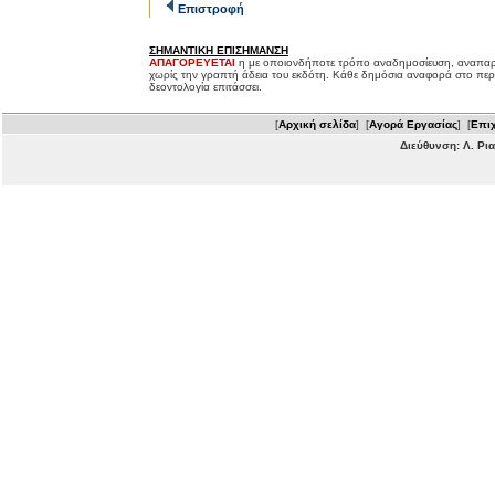
Επιστροφή
ΣΗΜΑΝΤΙΚΗ ΕΠΙΣΗΜΑΝΣΗ
ΑΠΑΓΟΡΕΥΕΤΑΙ
η με οποιονδήποτε τρόπο αναδημοσίευση, αναπαρ
χωρίς την γραπτή άδεια του εκδότη. Κάθε δημόσια αναφορά στο περ
δεοντολογία επιτάσσει.
[
Αρχική σελίδα
] [
Αγορά Εργασίας
] [
Επιχ
Διεύθυνση: Λ. Ρι