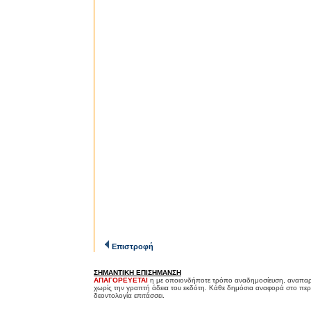
Επιστροφή
ΣΗΜΑΝΤΙΚΗ ΕΠΙΣΗΜΑΝΣΗ
ΑΠΑΓΟΡΕΥΕΤΑΙ
η με οποιονδήποτε τρόπο αναδημοσίευση, αναπαρ
χωρίς την γραπτή άδεια του εκδότη. Κάθε δημόσια αναφορά στο περ
δεοντολογία επιτάσσει.