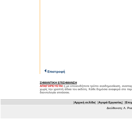
Επιστροφή
ΣΗΜΑΝΤΙΚΗ ΕΠΙΣΗΜΑΝΣΗ
ΑΠΑΓΟΡΕΥΕΤΑΙ
η με οποιονδήποτε τρόπο αναδημοσίευση, αναπαρ
χωρίς την γραπτή άδεια του εκδότη. Κάθε δημόσια αναφορά στο περ
δεοντολογία επιτάσσει.
[
Αρχική σελίδα
] [
Αγορά Εργασίας
] [
Επιχ
Διεύθυνση: Λ. Ρι