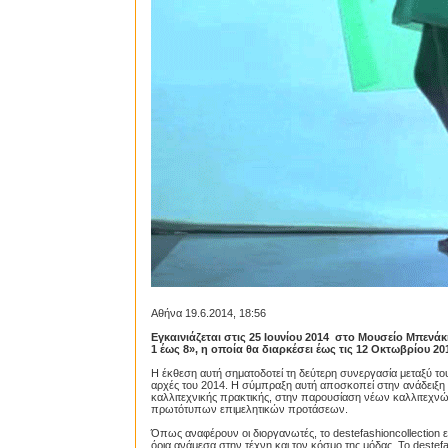
Αθήνα 19.6.2014, 18:56
Εγκαινιάζεται στις 25 Ιουνίου 2014 στο Μουσείο Μπενά
1 έως 8», η
οποία θα διαρκέσει έως τις 12 Οκτωβρίου 20
Η έκθεση αυτή σηματοδοτεί τη δεύτερη συνεργασία μεταξύ το
αρχές του 2014. Η σύμπραξη αυτή αποσκοπεί στην ανάδειξ
καλλιτεχνικής πρακτικής, στην παρουσίαση νέων καλλιτεχνώ
πρωτότυπων επιμελητικών προτάσεων.
Όπως αναφέρουν οι διοργανωτές, το destefashioncollection εί
όρια ανάμεσα στην τέχνη και τον κόσμο της μόδας. Το destefa