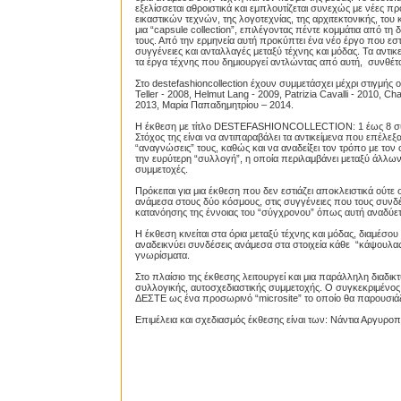
εξελίσσεται αθροιστικά και εμπλουτίζεται συνεχώς με νέες π
εικαστικών τεχνών, της λογοτεχνίας, της αρχιτεκτονικής, το
μια “capsule collection”, επιλέγοντας πέντε κομμάτια από τη
τους. Από την ερμηνεία αυτή προκύπτει ένα νέο έργο που εστι
συγγένειες και ανταλλαγές μεταξύ τέχνης και μόδας. Τα αντικ
τα έργα τέχνης που δημιουργεί αντλώντας από αυτή, συνθέτο
Στο destefashioncollection έχουν συμμετάσχει μέχρι στιγμής 
Teller - 2008, Helmut Lang - 2009, Patrizia Cavalli - 2010, C
2013, Μαρία Παπαδημητρίου – 2014.
Η έκθεση με τίτλο DESTEFASHIONCOLLECTION: 1 έως 8 συγκ
Στόχος της είναι να αντιπαραβάλει τα αντικείμενα που επέλε
“αναγνώσεις” τους, καθώς και να αναδείξει τον τρόπο με τον
την ευρύτερη “συλλογή”, η οποία περιλαμβάνει μεταξύ άλλων β
συμμετοχές.
Πρόκειται για μια έκθεση που δεν εστιάζει αποκλειστικά ούτ
ανάμεσα στους δύο κόσμους, στις συγγένειες που τους συνδ
κατανόησης της έννοιας του “σύγχρονου” όπως αυτή αναδύετ
Η έκθεση κινείται στα όρια μεταξύ τέχνης και μόδας, διαμέσο
αναδεικνύει συνδέσεις ανάμεσα στα στοιχεία κάθε “κάψουλας
γνωρίσματα.
Στο πλαίσιο της έκθεσης λειτουργεί και μια παράλληλη διαδι
συλλογικής, αυτοσχεδιαστικής συμμετοχής. Ο συγκεκριμένος 
ΔΕΣΤΕ ως ένα προσωρινό “microsite” το οποίο θα παρουσιάζε
Επιμέλεια και σχεδιασμός έκθεσης είναι των: Νάντια Αργυρο