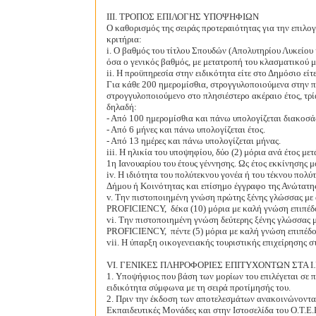
ΙΙΙ. ΤΡΟΠΟΣ ΕΠΙΛΟΓΗΣ ΥΠΟΨΗΦΙΩΝ
Ο καθορισμός της σειράς προτεραιότητας για την επιλογ
κριτήρια:
i. Ο βαθμός του τίτλου Σπουδών (Απολυτηρίου Λυκείου ή
όσα ο γενικός βαθμός, με μετατροπή του κλασματικού μ
ii. Η προϋπηρεσία στην ειδικότητα είτε στο Δημόσιο είτ
Για κάθε 200 ημερομίσθια, στρογγυλοποιούμενα στην π
στρογγυλοποιούμενο στο πλησιέστερο ακέραιο έτος, τρ
δηλαδή:
- Από 100 ημερομίσθια και πάνω υπολογίζεται διακοσά
- Από 6 μήνες και πάνω υπολογίζεται έτος.
- Από 13 ημέρες και πάνω υπολογίζεται μήνας.
iii. Η ηλικία του υποψηφίου, δύο (2) μόρια ανά έτος μετ
1η Ιανουαρίου του έτους γέννησης. Ως έτος εκκίνησης μ
iv. Η ιδιότητα του πολύτεκνου γονέα ή του τέκνου πολ
Δήμου ή Κοινότητας και επίσημο έγγραφο της Ανώτατη
v. Την πιστοποιημένη γνώση πρώτης ξένης γλώσσας με α
PROFICIENCY,
δέκα (10) μόρια με καλή γνώση επιπέδ
vi. Την πιστοποιημένη γνώση δεύτερης ξένης γλώσσας μ
PROFICIENCY,
πέντε (5) μόρια με καλή γνώση επιπέ
vii. Η ύπαρξη οικογενειακής τουριστικής επιχείρησης 
VΙ. ΓΕΝΙΚΕΣ ΠΛΗΡΟΦΟΡΙΕΣ ΕΠΙΤΥΧΟΝΤΩΝ ΣΤΑ Ι.
1. Υποψήφιος που βάση των μορίων του επιλέγεται σε πε
ειδικότητα σύμφωνα με τη σειρά προτίμησής του.
2. Πριν την έκδοση των αποτελεσμάτων ανακοινώνονται
Εκπαιδευτικές Μονάδες και στην Ιστοσελίδα του Ο.Τ.Ε.