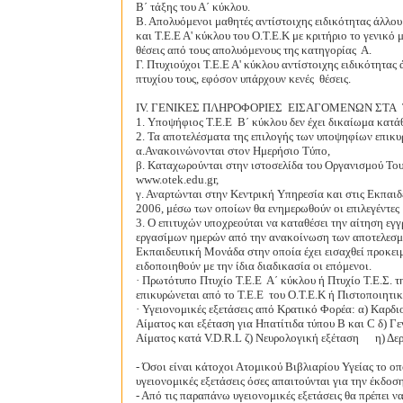
Β΄ τάξης του Α΄ κύκλου.
Β. Απολυόμενοι μαθητές αντίστοιχης ειδικότητας άλλου
και Τ.Ε.Ε Α' κύκλου του Ο.Τ.Ε.Κ με κριτήριο το γενικό
θέσεις από τους απολυόμενους της κατηγορίας
Α.
Γ. Πτυχιούχοι Τ.Ε.Ε Α' κύκλου αντίστοιχης ειδικότητας
πτυχίου τους, εφόσον υπάρχουν κενές
θέσεις.
ΙV. ΓΕΝΙΚΕΣ ΠΛΗΡΟΦΟΡΙΕΣ
ΕΙΣΑΓΟΜΕΝΩΝ ΣΤΑ
1. Υποψήφιος Τ.Ε.Ε
Β΄ κύκλου δεν έχει δικαίωμα κατά
2. Τα αποτελέσματα της επιλογής των υποψηφίων επικυ
α.Ανακοινώνονται στον Ημερήσιο Τύπο,
β. Καταχωρούνται στην ιστοσελίδα του Οργανισμού Του
www.otek.edu.gr,
γ. Αναρτώνται στην Κεντρική Υπηρεσία και στις Εκπαι
2006, μέσω των οποίων θα ενημερωθούν οι επιλεγέντες 
3. Ο επιτυχών υποχρεούται να καταθέσει την αίτηση εγγ
εργασίμων ημερών από την ανακοίνωση των αποτελεσμ
Εκπαιδευτική Μονάδα στην οποία έχει εισαχθεί προκειμ
ειδοποιηθούν με την ίδια διαδικασία οι επόμενοι.
· Πρωτότυπο Πτυχίο Τ.Ε.Ε
Α΄ κύκλου ή Πτυχίο Τ.Ε.Σ. τ
επικυρώνεται από το Τ.Ε.Ε
του Ο.Τ.Ε.Κ ή Πιστοποιητικ
· Υγειονομικές εξετάσεις από Κρατικό Φορέα: α) Καρδ
Αίματος και εξέταση για Ηπατίτιδα τύπου Β και C δ) Γ
Αίματος κατά V.D.R.L ζ) Νευρολογική εξέταση
η) Δε
- Όσοι είναι κάτοχοι Ατομικού Βιβλιαρίου Υγείας το οπ
υγειονομικές εξετάσεις όσες απαιτούνται για την έκδοσ
- Από τις παραπάνω υγειονομικές εξετάσεις θα πρέπει ν