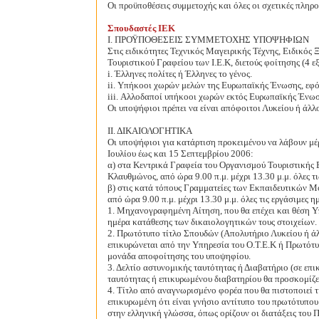
Οι προϋποθέσεις συμμετοχής και όλες οι σχετικές πλη
Σπουδαστές ΙΕΚ
Ι. ΠΡΟΫΠΟΘΕΣΕΙΣ ΣΥΜΜΕΤΟΧΗΣ ΥΠΟΨΗΦΙΩΝ
Στις ειδικότητες Τεχνικός Μαγειρικής Τέχνης, Ειδικό
Τουριστικού Γραφείου των Ι.Ε.Κ, διετούς φοίτησης (4 ε
i. Έλληνες πολίτες ή Έλληνες το γένος.
ii. Υπήκοοι χωρών μελών της Ευρωπαϊκής Ένωσης, εφ
iii. Αλλοδαποί υπήκοοι χωρών εκτός Ευρωπαϊκής Ένωσ
Οι υποψήφιοι πρέπει να είναι απόφοιτοι Λυκείου ή άλλ
ΙΙ. ΔΙΚΑΙΟΛΟΓΗΤΙΚΑ
Οι υποψήφιοι για κατάρτιση προκειμένου να λάβουν μέ
Ιουλίου έως και 15 Σεπτεμβρίου 2006:
α) στα Κεντρικά Γραφεία του Οργανισμού Τουριστικής 
Κλαυθμώνος, από ώρα 9.00 π.μ. μέχρι 13.30 μ.μ. όλες τι
β) στις κατά τόπους Γραμματείες των Εκπαιδευτικών 
από ώρα 9.00 π.μ. μέχρι 13.30 μ.μ. όλες τις εργάσιμες 
1. Μηχανογραφημένη Αίτηση, που θα επέχει και θέση Υ
ημέρα κατάθεσης των δικαιολογητικών τους στοιχείων.
2. Πρωτότυπο τίτλο Σπουδών (Απολυτήριο Λυκείου ή άλ
επικυρώνεται από την Υπηρεσία του Ο.Τ.Ε.Κ ή Πρωτότυ
μονάδα αποφοίτησης του υποψηφίου.
3. Δελτίο αστυνομικής ταυτότητας ή Διαβατήριο (σε ε
ταυτότητας ή επικυρωμένου διαβατηρίου θα προσκομίζε
4. Τίτλο από αναγνωρισμένο φορέα που θα πιστοποιεί 
επικυρωμένη ότι είναι γνήσιο αντίτυπο του πρωτότυπο
στην ελληνική γλώσσα, όπως ορίζουν οι διατάξεις του Π.