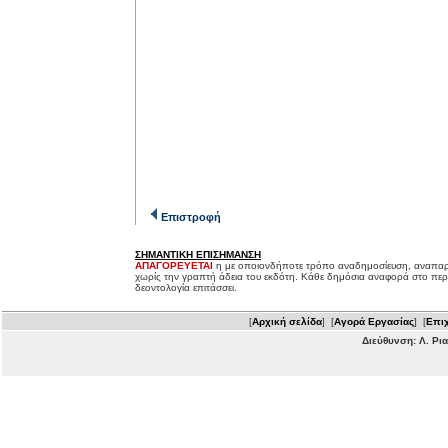
Επιστροφή
ΣΗΜΑΝΤΙΚΗ ΕΠΙΣΗΜΑΝΣΗ
ΑΠΑΓΟΡΕΥΕΤΑΙ
η με οποιονδήποτε τρόπο αναδημοσίευση, αναπαρ
χωρίς την γραπτή άδεια του εκδότη. Κάθε δημόσια αναφορά στο περ
δεοντολογία επιτάσσει.
[
Αρχική σελίδα
] [
Αγορά Εργασίας
] [
Επιχ
Διεύθυνση: Λ. Ρι