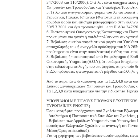
347/2003 και 116/2006). Ο τίτλος είναι υποχρεωτικός 
Υπηρεσιών και Τροφοδοσίας και Υπάλληλος Τουριστικ
5. Τίτλο από αναγνωρισμένο φορέα που θα πιστοποιεί τ
Γερμανικά, Ιταλικά, Ισπανικά (Φωτοτυπία επικυρωμένη 
αρμόδιο φορέα και επίσημα μεταφρασμένο στην ελληνική
50/5.3.2001 και έχει τροποποιηθεί με τα Π. Δ/τα 347/2
6. Πιστοποιητικό Οικογενειακής Κατάστασης και Πισ
προκειμένου για γονέα ή παιδιά πολύτεκνων οικογενειώ
7. Βεβαίωση οικείου ασφαλιστικού φορέα και Υπεύθυν
απασχόλησής του
ή αναγγελία πρόσληψης του Ν.Δ.265
προϋπηρεσίας είναι στην αποκλειστική ευθύνη του υπο
8. Βεβαίωση ή πιστοποιητικό από Επιμελητήριο ή Επ
Οικονομικής Υπηρεσίας (Δ.Ο.Υ), ότι υπάρχει Επιχείρησ
στην ειδικότητα επιλογής του υποψηφίου, στην οποία 
9. Δύο πρόσφατες φωτογραφίες, σε μέγεθος κατάλληλο γ
Από τα παραπάνω δικαιολογητικά τα 1,2,3,4,9 είναι υπο
Ειδικός Ξενοδοχειακών Υπηρεσιών και Τροφοδοσίας κ
Τα 1,2,3,9 είναι υποχρεωτικά για την ειδικότητα Τεχνι
ΥΠΟΨΗΦΙΟΙ ΜΕ ΤΙΤΛΟΥΣ ΣΠΟΥΔΩΝ ΕΞΩΤΕΡΙΚΟΥ
ΕΥΡΩΠΑΪΚΗΣ ΕΝΩΣΗΣ)
Όσοι υποψήφιοι προέρχονται από Σχολεία του Εξωτερικ
- Απολυτήριο ή Πιστοποιητικό Σπουδών του Σχολείου, 
- Βεβαίωση των Αρμόδιων Υπηρεσιών του Υπουργείου Παι
αυτούς των Ελληνικών Σχολείων με αναγωγή του Γενι
Μέσος Όρος σε δεκαδικό).
Για τη χορήγηση των βεβαιώσεων αυτών αρμόδιες είναι