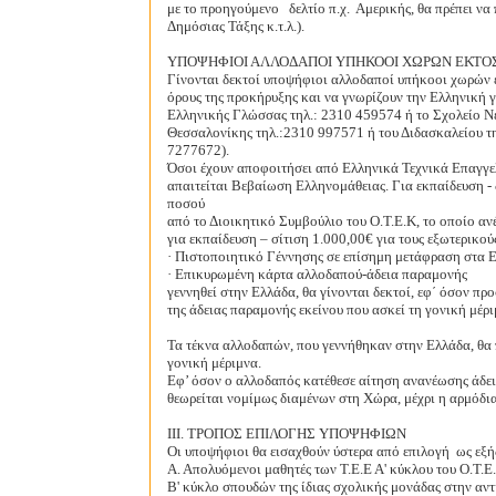
με το προηγούμενο
δελτίο π.χ.
Αμερικής, θα πρέπει ν
Δημόσιας Τάξης κ.τ.λ.).
ΥΠΟΨΗΦΙΟΙ ΑΛΛΟΔΑΠΟΙ ΥΠΗΚΟΟΙ ΧΩΡΩΝ ΕΚΤΟ
Γίνονται δεκτοί υποψήφιοι αλλοδαποί υπήκοοι χωρών ε
όρους της προκήρυξης και να γνωρίζουν την Ελληνική 
Ελληνικής Γλώσσας τηλ.: 2310 459574 ή το Σχολείο Ν
Θεσσαλονίκης τηλ.:2310 997571 ή του Διδασκαλείου τ
7277672).
Όσοι έχουν αποφοιτήσει από Ελληνικά Τεχνικά Επαγγελμ
απαιτείται Βεβαίωση Ελληνομάθειας. Για εκπαίδευση - 
ποσού
από το Διοικητικό Συμβούλιο του Ο.Τ.Ε.Κ, το οποίο αν
για εκπαίδευση – σίτιση 1.000,00€ για τους εξωτερικού
· Πιστοποιητικό Γέννησης σε επίσημη μετάφραση στα Ε
· Επικυρωμένη κάρτα αλλοδαπού-άδεια παραμονής
γεννηθεί στην Ελλάδα, θα γίνονται δεκτοί, εφ΄ όσον πρ
της άδειας παραμονής εκείνου που ασκεί τη γονική μέρι
Τα τέκνα αλλοδαπών, που γεννήθηκαν στην Ελλάδα, θα 
γονική μέριμνα.
Εφ’ όσον ο αλλοδαπός κατέθεσε αίτηση ανανέωσης άδεια
θεωρείται νομίμως διαμένων στη Χώρα, μέχρι η αρμόδι
III. ΤΡΟΠΟΣ ΕΠΙΛΟΓΗΣ ΥΠΟΨΗΦΙΩΝ
Οι υποψήφιοι θα εισαχθούν ύστερα από επιλογή
ως εξή
Α. Απολυόμενοι μαθητές των Τ.Ε.Ε Α' κύκλου του Ο.Τ.Ε
Β' κύκλο σπουδών της ίδιας σχολικής μονάδας στην αντ