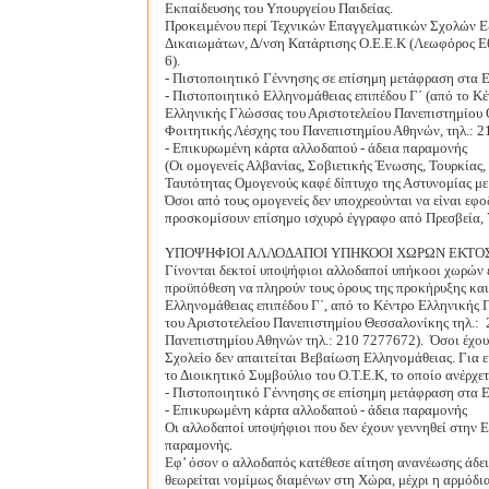
Εκπαίδευσης του Υπουργείου Παιδείας.
Προκειμένου περί Τεχνικών Επαγγελματικών Σχολών Εξ
Δικαιωμάτων, Δ/νση Κατάρτισης Ο.Ε.Ε.Κ (Λεωφόρος Εθ
6).
- Πιστοποιητικό Γέννησης σε επίσημη μετάφραση στα Ε
- Πιστοποιητικό Ελληνομάθειας επιπέδου Γ΄ (από το Κ
Ελληνικής Γλώσσας του Αριστοτελείου Πανεπιστημίου 
Φοιτητικής Λέσχης του Πανεπιστημίου Αθηνών, τηλ.: 2
- Επικυρωμένη κάρτα αλλοδαπού - άδεια παραμονής
(Οι ομογενείς Αλβανίας, Σοβιετικής Ένωσης, Τουρκίας, 
Ταυτότητας Ομογενούς καφέ δίπτυχο της Αστυνομίας με
Όσοι από τους ομογενείς δεν υποχρεούνται να είναι εφ
προσκομίσουν επίσημο ισχυρό έγγραφο από Πρεσβεία, Υ
ΥΠΟΨΗΦΙΟΙ ΑΛΛΟΔΑΠΟΙ ΥΠΗΚΟΟΙ ΧΩΡΩΝ ΕΚΤΟ
Γίνονται δεκτοί υποψήφιοι αλλοδαποί υπήκοοι χωρών ε
προϋπόθεση να πληρούν τους όρους της προκήρυξης κα
Ελληνομάθειας επιπέδου Γ΄, από το Κέντρο Ελληνικής
του Αριστοτελείου Πανεπιστημίου Θεσσαλονίκης τηλ.:
Πανεπιστημίου Αθηνών τηλ.: 210 7277672).
Όσοι έχου
Σχολείο δεν απαιτείται Βεβαίωση Ελληνομάθειας. Για 
το Διοικητικό Συμβούλιο του Ο.Τ.Ε.Κ, το οποίο ανέρχε
- Πιστοποιητικό Γέννησης σε επίσημη μετάφραση στα Ε
- Επικυρωμένη κάρτα αλλοδαπού - άδεια παραμονής
Οι αλλοδαποί υποψήφιοι που δεν έχουν γεννηθεί στην Ε
παραμονής.
Εφ’ όσον ο αλλοδαπός κατέθεσε αίτηση ανανέωσης άδεια
θεωρείται νομίμως διαμένων στη Χώρα, μέχρι η αρμόδια