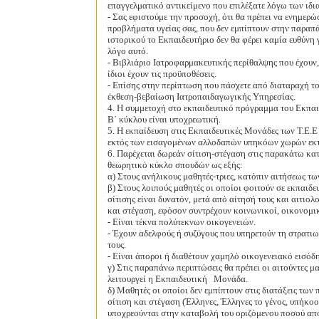
επαγγελματικό αντικείμενο που επιλέξατε λόγω των ιδι
- Σας εφιστούμε την προσοχή, ότι θα πρέπει να ενημερώ
προβλήματα υγείας σας, που δεν εμπίπτουν στην παραπ
ιστορικού το Εκπαιδευτήριο δεν θα φέρει καμία ευθύνη
λόγο αυτό.
- Βιβλιάριο Ιατροφαρμακευτικής περίθαλψης που έχουν,
ίδιοι έχουν τις προϋποθέσεις.
- Επίσης στην περίπτωση που πάσχετε από διαταραχή το
έκθεση-βεβαίωση Iατροπαιδαγωγικής Υπηρεσίας.
4. Η συμμετοχή στο εκπαιδευτικό πρόγραμμα του Εκπαι
Β΄ κύκλου είναι υποχρεωτική.
5. Η εκπαίδευση στις Εκπαιδευτικές Μονάδες των Τ.Ε.Ε
εκτός των εισαγομένων αλλοδαπών υπηκόων χωρών εκ
6. Παρέχεται δωρεάν σίτιση-στέγαση στις παρακάτω κα
θεωρητικό κύκλο σπουδών ως εξής:
α) Στους ανήλικους μαθητές-τριες, κατόπιν αιτήσεως τω
β) Στους λοιπούς μαθητές οι οποίοι φοιτούν σε εκπαιδε
σίτισης είναι δυνατόν, μετά από αίτησή τους και αιτιο
και στέγαση, εφόσον συντρέχουν κοινωνικοί, οικονομικ
- Είναι τέκνα πολύτεκνων οικογενειών.
- Έχουν αδελφούς ή συζύγους που υπηρετούν τη στρατιω
τους.
- Είναι άποροι ή διαθέτουν χαμηλό οικογενειακό εισόδ
γ) Στις παραπάνω περιπτώσεις θα πρέπει οι αιτούντες μα
λειτουργεί η Εκπαιδευτική
Μονάδα.
δ) Μαθητές οι οποίοι δεν εμπίπτουν στις διατάξεις τω
σίτιση και στέγαση (Έλληνες, Έλληνες το γένος, υπήκο
υποχρεούνται στην καταβολή του οριζόμενου ποσού από 