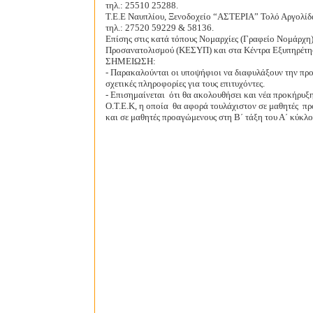
τηλ.: 25510 25288.
Τ.Ε.Ε Ναυπλίου, Ξενοδοχείο “ΑΣΤΕΡΙΑ” Τολό Αργολίδ
τηλ.: 27520 59229 & 58136.
Επίσης στις κατά τόπους Νομαρχίες (Γραφείο Νομάρχη)
Προσανατολισμού (ΚΕΣΥΠ) και στα Κέντρα Εξυπηρέτη
ΣΗΜΕΙΩΣΗ:
- Παρακαλούνται οι υποψήφιοι να διαφυλάξουν την προ
σχετικές πληροφορίες για τους επιτυχόντες.
- Επισημαίνεται
ότι θα ακολουθήσει και νέα προκήρυξ
Ο.Τ.Ε.Κ, η οποία
θα αφορά τουλάχιστον σε μαθητές
πρ
και σε μαθητές προαγώμενους στη Β΄ τάξη του Α΄ κύκλο