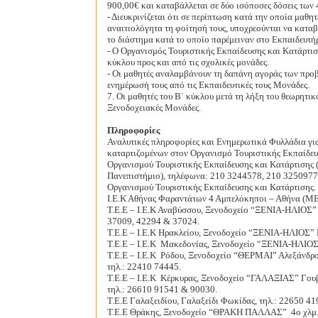
900,00€ και καταβάλλεται σε δύο ισόποσες δόσεις των 
- Διευκρινίζεται ότι σε περίπτωση κατά την οποία μαθη
αναιτιολόγητα τη φοίτησή τους, υποχρεούνται να καταβ
το διάστημα κατά το οποίο παρέμειναν στο Εκπαιδευτή
- Ο Οργανισμός Τουριστικής Εκπαίδευσης και Κατάρτισ
κύκλου προς και από τις σχολικές μονάδες.
- Οι μαθητές αναλαμβάνουν τη δαπάνη αγοράς των προβ
ενημέρωσή τους από τις Εκπαιδευτικές τους Μονάδες.
7. Οι μαθητές του Β΄ κύκλου μετά τη λήξη του θεωρητ
Ξενοδοχειακές Μονάδες.
Πληροφορίες
Αναλυτικές πληροφορίες και Ενημερωτικά Φυλλάδια για
καταρτιζομένων στον Οργανισμό Τουριστικής Εκπαίδευσ
Οργανισμού Τουριστικής Εκπαίδευσης και Κατάρτισης
Πανεπιστήμιο), τηλέφωνα: 210 3244578, 210 3250977
Οργανισμού Τουριστικής Εκπαίδευσης και Κατάρτισης.
Ι.Ε.Κ Αθήνας Φαραντάτων 4 Αμπελόκηποι – Αθήνα (Μ
Τ.Ε.Ε – Ι.Ε.Κ Αναβύσσου, Ξενοδοχείο “ΞΕΝΙΑ-ΗΛΙΟΣ”
37009, 42294 & 37024.
Τ.Ε.Ε – Ι.Ε.Κ Ηρακλείου, Ξενοδοχείο “ΞΕΝΙΑ-ΗΛΙΟΣ” 
Τ.Ε.Ε – Ι.Ε.Κ
Μακεδονίας, Ξενοδοχείο “ΞΕΝΙΑ-ΗΛΙΟΣ”
Τ.Ε.Ε – Ι.Ε.Κ
Ρόδου, Ξενοδοχείο “ΘΕΡΜΑΙ” Αλεξάνδρο
τηλ.: 22410 74445.
Τ.Ε.Ε – Ι.Ε.Κ
Κέρκυρας, Ξενοδοχείο “ΓΑΛΑΞΙΑΣ” Γουβ
τηλ.: 26610 91541 & 90030.
Τ.Ε.Ε Γαλαξειδίου, Γαλαξείδι Φωκίδας, τηλ.: 22650 41
Τ.Ε.Ε Θράκης, Ξενοδοχείο “ΘΡΑΚΗ ΠΑΛΛΑΣ”
4ο χλμ