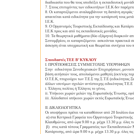
διαδικασία που θα τους υποδείξει η εκπαιδευτική μονάδ
7. Στους επιτυχόντες των ειδικοτήτων Ι.Ε.Κ δεν παρέχετ
8. Οι καταρτιζόμενοι αναλαμβάνουν τη δαπάνη αγοράς 
απαιτείται κατά ειδικότητα για την κατάρτισή τους μετ
Ι.Ε.Κ.
9. Ο Οργανισμός Τουριστικής Εκπαίδευσης και Κατάρτι
Ι.Ε.Κ προς και από τις εκπαιδευτικές μονάδες.
10. Τα θεωρητικά μαθήματα (δύο εξάμηνα) διαρκούν από
Σεπτεμβρίου, οι καταρτιζόμενοι
ασκούνται πρακτικά σε
άσκηση είναι υποχρεωτική και θεωρείται συνέχεια του
Σπουδαστές ΤΕΕ Β’ ΚΥΚΛΟΥ
Ι. ΠΡΟΫΠΟΘΕΣΕΙΣ ΣΥΜΜΕΤΟΧΗΣ ΥΠΟΨΗΦΙΩΝ
Στην
ειδικότητα Ξενοδοχειακών Επιχειρήσεων, μονοετ
βάση αιτήσεών τους, απολυόμενοι μαθητές (εκπ/κης περ
Ο.Τ.Ε.Κ, πτυχιούχοι των Τ.Ε.Σ της Σ.Τ.Ε (ειδικότητας 
άλλων ισοτίμων σχολών αντίστοιχης ειδικότητας Τ.Ε.Ε
i. Έλληνες πολίτες ή Έλληνες το γένος.
ii. Υπήκοοι χωρών μελών της Ευρωπαϊκής Ένωσης, εφ
iii. Αλλοδαποί υπήκοοι χωρών εκτός Ευρωπαϊκής Ένωσ
ΙΙ. ΔΙΚΑΙΟΛΟΓΗΤΙΚΑ
Οι υποψήφιοι πρέπει να καταθέσουν από 20 Ιουλίου έω
α) στα Κεντρικά Γραφεία του Οργανισμού Τουριστικής
Κλαυθμώνος, από ώρα 9.00 π.μ. μέχρι 13.30 μ.μ. όλες τι
β)
στις κατά τόπους Γραμματείες των Εκπαιδευτικών
Κατάρτισης, από ώρα 9.00 π.μ. μέχρι 13.30 μ.μ. όλες τι