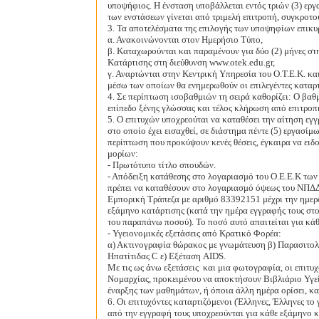
υποψήφιος. Η ένσταση υποβάλλεται εντός τριών (3) ε
των ενστάσεων γίνεται από τριμελή επιτροπή, συγκροτο
3. Τα αποτελέσματα της επιλογής των υποψηφίων επικυ
α. Ανακοινώνονται στον Ημερήσιο Τύπο,
β. Καταχωρούνται και παραμένουν για δύο (2) μήνες σ
Κατάρτισης στη διεύθυνση www.otek.edu.gr,
γ. Αναρτώνται στην Κεντρική Υπηρεσία του Ο.Τ.Ε.Κ. κα
μέσω των οποίων θα ενημερωθούν οι επιλεγέντες καταρτ
4. Σε περίπτωση ισοβαθμιών τη σειρά καθορίζει: Ο βαθ
επίπεδο ξένης γλώσσας και τέλος κλήρωση από επιτροπή
5. Ο επιτυχών υποχρεούται να καταθέσει την αίτηση εγ
στο οποίο έχει εισαχθεί, σε διάστημα πέντε (5) εργασ
περίπτωση που προκύψουν κενές θέσεις, έγκαιρα να ειδο
μορίων:
- Πρωτότυπο τίτλο σπουδών.
- Απόδειξη κατάθεσης στο λογαριασμό του Ο.Ε.Ε.Κ των τ
πρέπει να καταθέσουν στο λογαριασμό όψεως του ΝΠΔΔ
Εμπορική Τράπεζα με αριθμό 83392151 μέχρι την ημερ
εξάμηνο κατάρτισης (κατά την ημέρα εγγραφής τους στ
του παραπάνω ποσού). Το ποσό αυτό απαιτείται για κάθ
- Υγειονομικές εξετάσεις από Κρατικό Φορέα:
α) Ακτινογραφία θώρακος με γνωμάτευση β) Παρασιτολ
Ηπατίτιδας C ε) Εξέταση AIDS.
Με τις ως άνω εξετάσεις
και μια φωτογραφία, οι επιτυχ
Νομαρχίας, προκειμένου να αποκτήσουν Βιβλιάριο Υγεί
έναρξης των μαθημάτων, ή όποια άλλη
ημέρα ορίσει, κα
6. Οι επιτυχόντες καταρτιζόμενοι (Έλληνες, Έλληνες το
από την εγγραφή τους υποχρεούνται για κάθε εξάμηνο 