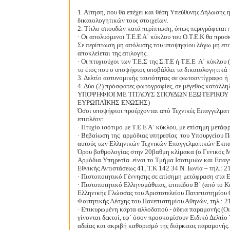
1. Αίτηση, που θα επέχει και θέση Υπεύθυνης Δήλωσης 
δικαιολογητικών τους στοιχείων.
2. Τίτλο σπουδών κατά περίπτωση, όπως περιγράφεται
· Οι απολυόμενοι Τ.Ε.Ε Α΄ κύκλου του Ο.Τ.Ε.Κ θα προ
Σε περίπτωση μη απόλυσης του υποψηφίου λόγω μη επι
αποκλείεται της επιλογής.
· Οι πτυχιούχοι των Τ.Ε.Σ της Σ.Τ.Ε ή Τ.Ε.Ε
Α΄ κύκλου 
το έτος που ο υποψήφιος υποβάλλει τα δικαιολογητικά
3. Δελτίο αστυνομικής ταυτότητας σε φωτοαντίγραφο ή
4. Δύο (2) πρόσφατες φωτογραφίες, σε μέγεθος κατάλλη
ΥΠΟΨΗΦΙΟΙ ΜΕ ΤΙΤΛΟΥΣ ΣΠΟΥΔΩΝ ΕΞΩΤΕΡΙΚΟΥ
ΕΥΡΩΠΑΪΚΗΣ ΕΝΩΣΗΣ)
Όσοι υποψήφιοι προέρχονται από
Τεχνικές Επαγγελματ
επιπλέον:
· Πτυχίο ισότιμο με Τ.Ε.Ε Α΄ κύκλου, με επίσημη μετά
· Βεβαίωση της
αρμόδιας υπηρεσίας
του Υπουργείου Πα
αυτούς των Ελληνικών Τεχνικών Επαγγελματικών Εκπα
Όρου βαθμολογίας στην 20βαθμη κλίμακα (ο Γενικός Μ
Αρμόδια Υπηρεσία
είναι το Τμήμα Ισοτιμιών και Επα
Εθνικής Αντιστάσεως 41, Τ.Κ 142 34
Ν. Ιωνία – τηλ.: 2
· Πιστοποιητικό Γέννησης σε επίσημη μετάφραση στα Ε
· Πιστοποιητικό Ελληνομάθειας, επιπέδου Β΄ (από το 
Ελληνικής Γλώσσας του Αριστοτελείου Πανεπιστημίου 
Φοιτητικής Λέσχης του Πανεπιστημίου Αθηνών
,
τηλ.: 2
· Επικυρωμένη κάρτα αλλοδαπού - άδεια παραμονής (Οι 
γίνονται δεκτοί, εφ΄ όσον προσκομίσουν Ειδικό Δελτίο
αδείας και ακριβή καθορισμό της διάρκειας παραμονής.