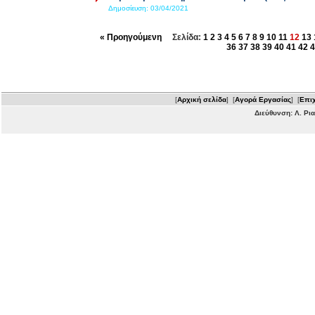
Δημοσίευση:
03/04/2021
« Προηγούμενη
Σελίδα:
1
2
3
4
5
6
7
8
9
10
11
12
13
36
37
38
39
40
41
42
4
[
Αρχική σελίδα
] [
Αγορά Εργασίας
] [
Επιχ
Διεύθυνση: Λ. Ρι