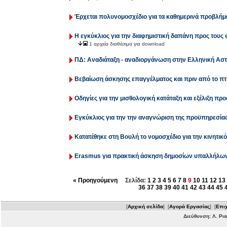
Έρχεται πολυνομοσχέδιο για τα καθημερινά προβλή
Η εγκύκλιος για την διαφημιστική δαπάνη προς τους 
1 αρχεία διαθέσιμα για download
ΠΔ: Αναδιάταξη - αναδιοργάνωση στην Ελληνική Ασ
Βεβαίωση άσκησης επαγγέλματος και πριν από το πτυ
Οδηγίες για την μισθολογική κατάταξη και εξέλιξη π
Εγκύκλιος για την την αναγνώριση της προϋπηρεσία
Κατατέθηκε στη Βουλή το νομοσχέδιο για την κινητ
Erasmus για πρακτική άσκηση δημοσίων υπαλλήλω
« Προηγούμενη
Σελίδα:
1
2
3
4
5
6
7
8
9
10
11
12
13
36
37
38
39
40
41
42
43
44
45
[
Αρχική σελίδα
] [
Αγορά Εργασίας
] [
Επιχ
Διεύθυνση: Λ. Ρι