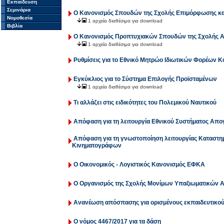
Εκπαίδευση
Σεμινάρια
Ο Κανονισμός Σπουδών της Σχολής Επιμόρφωσης κα
Νομοθεσία
1 αρχεία διαθέσιμα για download
Βιβλία
Ο Κανονισμός Προπτυχιακών Σπουδών της Σχολής
1 αρχεία διαθέσιμα για download
Ρυθμίσεις για το Εθνικό Μητρώο Ιδιωτικών Φορέων Κ
Εγκύκλιος για το Σύστημα Επιλογής Προϊσταμένων
1 αρχεία διαθέσιμα για download
Τι αλλάζει στις ειδικότητες του Πολεμικού Ναυτικού
Απόφαση για τη λειτουργία Εθνικού Συστήματος Απ
Απόφαση για τη γνωστοποίηση λειτουργίας Καταστη
Κινηματογράφων
Ο Οικονομικός - Λογιστικός Κανονισμός ΕΦΚΑ
Ο Οργανισμός της Σχολής Μονίμων Υπαξιωματικών 
Ανανέωση απόσπασης για ορισμένους εκπαιδευτικο
Ο νόμος 4467/2017 για τα δάση