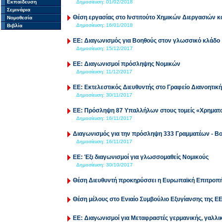
Εκπαίδευση
Δημοσίευση:
01/02/2018
Σεμινάρια
Θέση εργασίας στο Ινστιτούτο Xημικών Διεργασιών 
Νομοθεσία
Δημοσίευση:
16/01/2018
Βιβλία
ΕΕ: Διαγωνισμός για Βοηθούς στον γλωσσικό κλάδο
Δημοσίευση:
15/12/2017
ΕΕ: Διαγωνισμοί πρόσληψης Νομικών
Δημοσίευση:
11/12/2017
ΕΕ: Εκτελεστικός Διευθυντής στο Γραφείο Διανοητικ
Δημοσίευση:
30/11/2017
ΕΕ: Πρόσληψη 87 Υπαλλήλων στους τομείς «Χρηματο
Δημοσίευση:
16/11/2017
Διαγωνισμός για την πρόσληψη 333 Γραμματέων - 
Δημοσίευση:
16/11/2017
ΕΕ: Έξι διαγωνισμοί για γλωσσομαθείς Νομικούς
Δημοσίευση:
30/10/2017
Θέση Διευθυντή προκηρύσσει η Ευρωπαϊκή Επιτροπή 
Θέση μέλους στο Ενιαίο Συμβούλιο Εξυγίανσης της ΕΕ
ΕΕ: Διαγωνισμοί για Μεταφραστές γερμανικής, γαλλικ