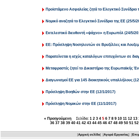
Προϊστάμενο Ασφαλείας ζητά το Ελεγκτικό Συνέδριο τ
Νομικό αναζητά το Ελεγκτικό Συνέδριο της ΕΕ (25/5/2
Εκτελεστικό διευθυντή «ψάχνει» η Ευρωπόλ (24/5/20
ΕΕ: Πρόσληψη Νοσηλευτών σε Βρυξέλλες και Λουξεμ
Παρατείνεται η ισχύς καταλόγων επιτυχόντων σε δι
Μεταφραστές ζητεί το Δικαστήριο της Ευρωπαϊκής Έν
Διαγωνισμοί ΕΕ για 145 διοικητικούς υπαλλήλους (12
Πρόσληψη Βοηθών στην ΕΕ (12/1/2017)
Πρόσληψη Νομικών στην ΕΕ (11/1/2017)
« Προηγούμενη
Σελίδα:
1
2
3
4
5
6
7
8
9
10
11
12
13
36
37
38
39
40
41
42
43
44
45
46
47
48
49
50
51
52
[
Αρχική σελίδα
] [
Αγορά Εργασίας
] [
Επιχ