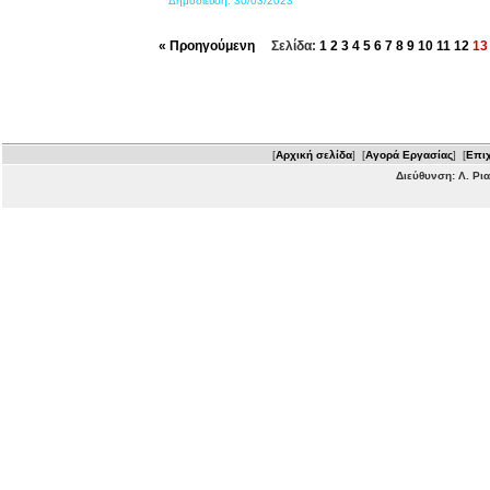
Δημοσίευση:
30/03/2023
« Προηγούμενη
Σελίδα:
1
2
3
4
5
6
7
8
9
10
11
12
1
[
Αρχική σελίδα
] [
Αγορά Εργασίας
] [
Επιχ
Διεύθυνση: Λ. Ρι