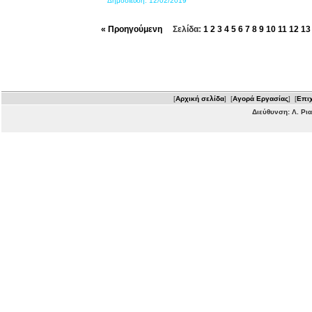
Δημοσίευση:
12/02/2019
« Προηγούμενη
Σελίδα:
1
2
3
4
5
6
7
8
9
10
11
12
13
[
Αρχική σελίδα
] [
Αγορά Εργασίας
] [
Επιχ
Διεύθυνση: Λ. Ρι