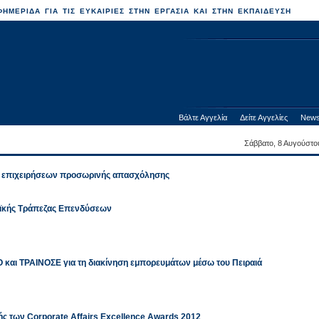
ΗΜΕΡΙΔΑ ΓΙΑ ΤΙΣ ΕΥΚΑΙΡΙΕΣ ΣΤΗΝ ΕΡΓΑΣΙΑ ΚΑΙ ΣΤΗΝ ΕΚΠΑΙΔΕΥΣΗ
Βάλτε Αγγελία
Δείτε Αγγελίες
News
Σάββατο, 8 Αυγούστο
γία επιχειρήσεων προσωρινής απασχόλησης
αϊκής Τράπεζας Επενδύσεων
και ΤΡΑΙΝΟΣΕ για τη διακίνηση εμπορευμάτων μέσω του Πειραιά
ής των Corporate Affairs Excellence Awards 2012