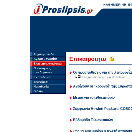
ΚΑΘΗΜΕΡΙΝΗ ΕΦ
Αρχική σελίδα
Επικαιρότητα
Αγορά Εργασίας
Επιχειρηματικότητα
Προσλήψεις
Οι προϋποθέσεις για την λειτουρ
στο Δημόσιο
Εκπαίδευση
1 αρχεία διαθέσιμα για download
Σεμινάρια
Ανοίγουν οι "κρουνοί" της Ευρωπ
Νομοθεσία
Βιβλία
Μέτρα για το ιχθυεμπόριο
Συμφωνία Hewlett Packard, COSCO 
Εβδομάδα Τελωνειακών
Στις 19 Νοεμβρίου η τελετή απονομ