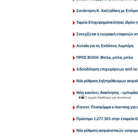
Συνάντηση Κ. Χατζηδάκη με Επίτρο
Ταμείο Επιχειρηματικότητας ιδρύει
Συνεχίζεται η εγγραφή εταιρειών 
Αυλαία για τις Εκδόσεις Λυμπέρη
ΠΡΟΣ ΒΟΛΗ: Μπλα, μπλα, μπλα
Αδειοδότηση επιχειρήσεων από τα 
Νέα ρύθμιση ληξιπρόθεσμων ασφα
Νέοι κανόνες διακίνησης - εμπορί
2 αρχεία διαθέσιμα για download
iForest: Πλατφόρμα e-learning για 
Πρόστιμο 1.277.303 στην εταιρεία
Νέα ρύθμιση ασφαλιστικών εισφορ