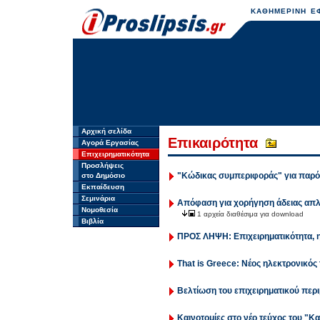
ΚΑΘΗΜΕΡΙΝΗ ΕΦ
Αρχική σελίδα
Επικαιρότητα
Αγορά Εργασίας
Επιχειρηματικότητα
Προσλήψεις
"Κώδικας συμπεριφοράς" για παρόχ
στο Δημόσιο
Εκπαίδευση
Σεμινάρια
Απόφαση για χορήγηση άδειας απλ
Νομοθεσία
1 αρχεία διαθέσιμα για download
Βιβλία
ΠΡΟΣ ΛΗΨΗ: Επιχειρηματικότητα, η
That is Greece: Νέος ηλεκτρονικός
Βελτίωση του επιχειρηματικού περ
Καινοτομίες στο νέο τεύχος του "Κ