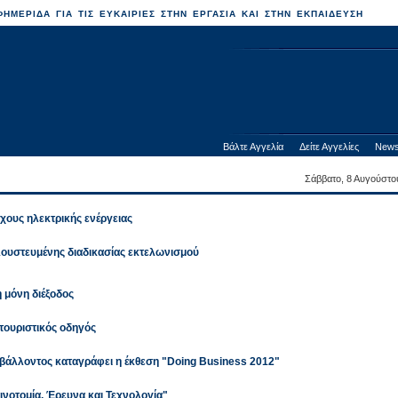
ΗΜΕΡΙΔΑ ΓΙΑ ΤΙΣ ΕΥΚΑΙΡΙΕΣ ΣΤΗΝ ΕΡΓΑΣΙΑ ΚΑΙ ΣΤΗΝ ΕΚΠΑΙΔΕΥΣΗ
Βάλτε Αγγελία
Δείτε Αγγελίες
News
Σάββατο, 8 Αυγούστο
ους ηλεκτρικής ενέργειας
ουστευμένης διαδικασίας εκτελωνισμού
 μόνη διέξοδος
 τουριστικός οδηγός
ιβάλλοντος καταγράφει η έκθεση "Doing Business 2012"
αινοτομία, Έρευνα και Τεχνολογία"