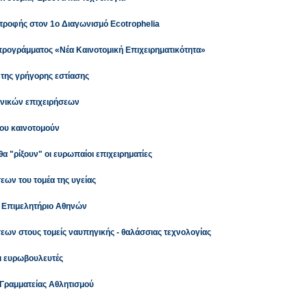
ατροφής στον 1ο Διαγωνισμό Ecotrophelia
προγράμματος «Νέα Καινοτομική Επιχειρηματικότητα»
 της γρήγορης εστίασης
ηνικών επιχειρήσεων
ου καινοτομούν
α "ρίξουν" οι ευρωπαίοι επιχειρηματίες
ων του τομέα της υγείας
ό Επιμελητήριο Αθηνών
ων στους τομείς ναυπηγικής - θαλάσσιας τεχνολογίας
οι ευρωβουλευτές
 Γραμματείας Αθλητισμού