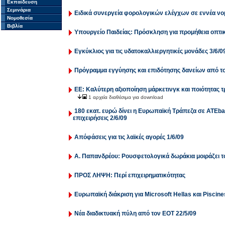
Εκπαίδευση
Σεμινάρια
Ειδικά συνεργεία φορολογικών ελέγχων σε εννέα νο
Νομοθεσία
Βιβλία
Υπουργείο Παιδείας: Πρόσκληση για προμήθεια οπτι
Εγκύκλιος για τις υδατοκαλλιεργητικές μονάδες 3/6/0
Πρόγραμμα εγγύησης και επιδότησης δανείων από το
ΕΕ: Καλύτερη αξιοποίηση μάρκετινγκ και ποιότητας 
1 αρχεία διαθέσιμα για download
180 εκατ. ευρώ δίνει η Ευρωπαϊκή Τράπεζα σε ΑΤΕban
επιχειρήσεις 2/6/09
Απόφάσεις για τις λαϊκές αγορές 1/6/09
Α. Παπανδρέου: Ρουσφετολογικά δωράκια μοιράζει 
ΠΡΟΣ ΛΗΨΗ: Περί επιχειρηματικότητας
Ευρωπαϊκή διάκριση για Microsoft Hellas και Piscine
Νέα διαδικτυακή πύλη από τον ΕΟΤ 22/5/09