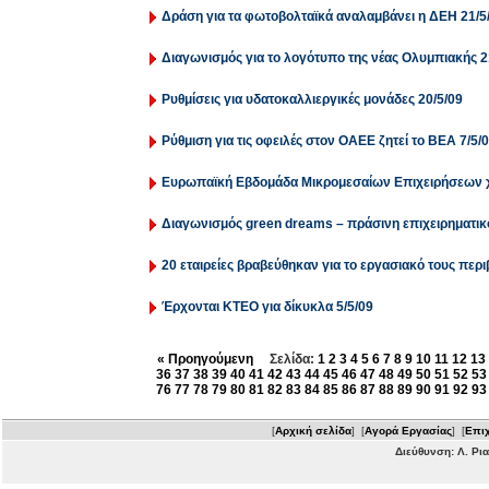
Δράση για τα φωτοβολταϊκά αναλαμβάνει η ΔΕΗ 21/5
Διαγωνισμός για το λογότυπο της νέας Ολυμπιακής 2
Ρυθμίσεις για υδατοκαλλιεργικές μονάδες 20/5/09
Ρύθμιση για τις οφειλές στον ΟΑΕΕ ζητεί το ΒΕΑ 7/5/
Ευρωπαϊκή Εβδομάδα Μικρομεσαίων Επιχειρήσεων χ
Διαγωνισμός green dreams – πράσινη επιχειρηματικό
20 εταιρείες βραβεύθηκαν για το εργασιακό τους περι
Έρχονται ΚΤΕΟ για δίκυκλα 5/5/09
« Προηγούμενη
Σελίδα:
1
2
3
4
5
6
7
8
9
10
11
12
13
36
37
38
39
40
41
42
43
44
45
46
47
48
49
50
51
52
53
76
77
78
79
80
81
82
83
84
85
86
87
88
89
90
91
92
93
[
Αρχική σελίδα
] [
Αγορά Εργασίας
] [
Επιχ
Διεύθυνση: Λ. Ρι