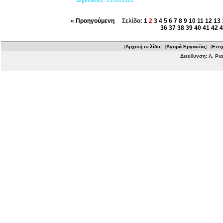
Δημοσίευση:
25/06/2024
« Προηγούμενη
Σελίδα:
1
2
3
4
5
6
7
8
9
10
11
12
13
36
37
38
39
40
41
42
4
[
Αρχική σελίδα
] [
Αγορά Εργασίας
] [
Επιχ
Διεύθυνση: Λ. Ρι