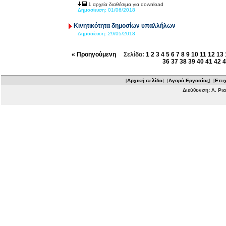
1 αρχεία διαθέσιμα για download
Δημοσίευση:
01/06/2018
Κινητικότητα δημοσίων υπαλλήλων
Δημοσίευση:
29/05/2018
« Προηγούμενη
Σελίδα:
1
2
3
4
5
6
7
8
9
10
11
12
13
36
37
38
39
40
41
42
4
[
Αρχική σελίδα
] [
Αγορά Εργασίας
] [
Επιχ
Διεύθυνση: Λ. Ρι