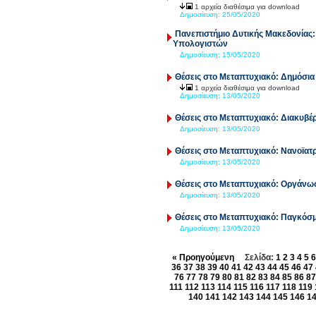
1 αρχεία διαθέσιμα για download
Δημοσίευση:
25/05/2020
Πανεπιστήμιο Δυτικής Μακεδονίας
Υπολογιστών
Δημοσίευση:
15/05/2020
Θέσεις στο Μεταπτυχιακό: Δημόσια 
1 αρχεία διαθέσιμα για download
Δημοσίευση:
13/05/2020
Θέσεις στο Μεταπτυχιακό: Διακυβέρ
Δημοσίευση:
13/05/2020
Θέσεις στο Μεταπτυχιακό: Νανοϊατ
Δημοσίευση:
13/05/2020
Θέσεις στο Μεταπτυχιακό: Οργάνωσ
Δημοσίευση:
13/05/2020
Θέσεις στο Μεταπτυχιακό: Παγκόσ
Δημοσίευση:
13/05/2020
« Προηγούμενη
Σελίδα:
1
2
3
4
5
6
36
37
38
39
40
41
42
43
44
45
46
47
76
77
78
79
80
81
82
83
84
85
86
87
111
112
113
114
115
116
117
118
119
140
141
142
143
144
145
146
1