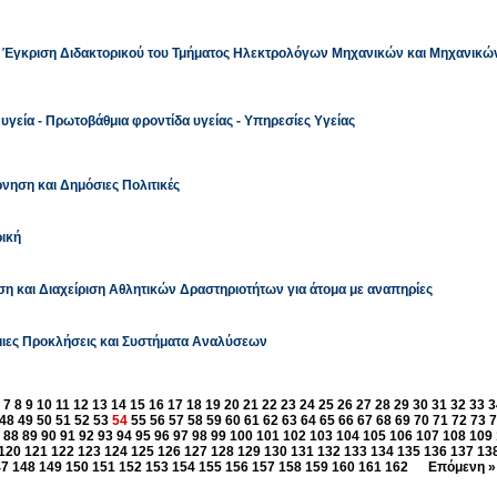
: Έγκριση Διδακτορικού του Τμήματος Ηλεκτρολόγων Μηχανικών και Μηχανικώ
υγεία - Πρωτοβάθμια φροντίδα υγείας - Υπηρεσίες Υγείας
νηση και Δημόσιες Πολιτικές
ρική
η και Διαχείριση Αθλητικών Δραστηριοτήτων για άτομα με αναπηρίες
μιες Προκλήσεις και Συστήματα Αναλύσεων
7
8
9
10
11
12
13
14
15
16
17
18
19
20
21
22
23
24
25
26
27
28
29
30
31
32
33
3
48
49
50
51
52
53
54
55
56
57
58
59
60
61
62
63
64
65
66
67
68
69
70
71
72
73
7
88
89
90
91
92
93
94
95
96
97
98
99
100
101
102
103
104
105
106
107
108
109
120
121
122
123
124
125
126
127
128
129
130
131
132
133
134
135
136
137
13
47
148
149
150
151
152
153
154
155
156
157
158
159
160
161
162
Επόμενη »