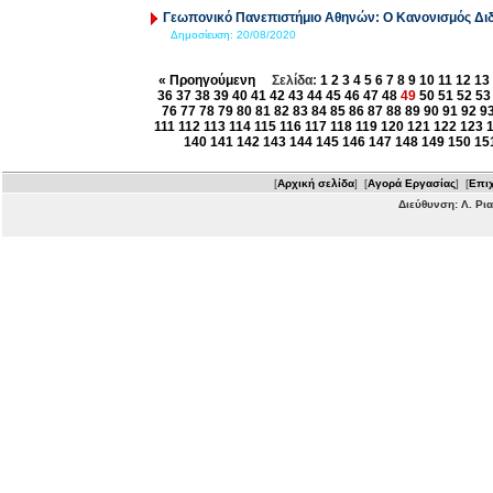
Γεωπονικό Πανεπιστήμιο Αθηνών: Ο Κανονισμός Δι
Δημοσίευση:
20/08/2020
« Προηγούμενη
Σελίδα:
1
2
3
4
5
6
7
8
9
10
11
12
13
36
37
38
39
40
41
42
43
44
45
46
47
48
49
50
51
52
53
76
77
78
79
80
81
82
83
84
85
86
87
88
89
90
91
92
9
111
112
113
114
115
116
117
118
119
120
121
122
123
140
141
142
143
144
145
146
147
148
149
150
15
[
Αρχική σελίδα
] [
Αγορά Εργασίας
] [
Επιχ
Διεύθυνση: Λ. Ρι