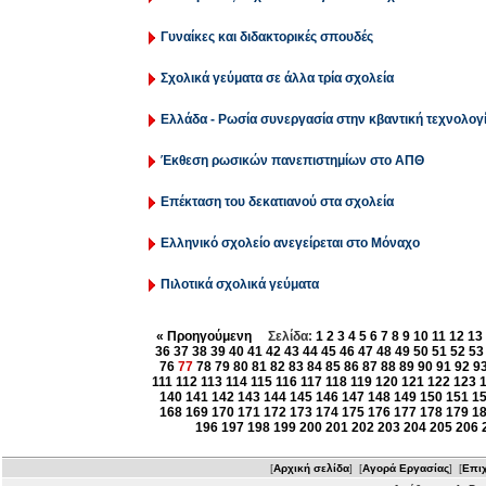
Γυναίκες και διδακτορικές σπουδές
Σχολικά γεύματα σε άλλα τρία σχολεία
Ελλάδα - Ρωσία συνεργασία στην κβαντική τεχνολογ
Έκθεση ρωσικών πανεπιστημίων στο ΑΠΘ
Επέκταση του δεκατιανού στα σχολεία
Ελληνικό σχολείο ανεγείρεται στο Μόναχο
Πιλοτικά σχολικά γεύματα
« Προηγούμενη
Σελίδα:
1
2
3
4
5
6
7
8
9
10
11
12
13
36
37
38
39
40
41
42
43
44
45
46
47
48
49
50
51
52
53
76
77
78
79
80
81
82
83
84
85
86
87
88
89
90
91
92
9
111
112
113
114
115
116
117
118
119
120
121
122
123
140
141
142
143
144
145
146
147
148
149
150
151
1
168
169
170
171
172
173
174
175
176
177
178
179
1
196
197
198
199
200
201
202
203
204
205
206
[
Αρχική σελίδα
] [
Αγορά Εργασίας
] [
Επιχ