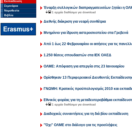
Εκπαίδευση
Σεμινάρια
Έναρξη συλλογικών διαπραγματευσέων ζητάει η ΟΛ
Νομοθεσία
1 αρχεία διαθέσιμα για download
Βιβλία
Διεθνής διάκριση για νεαρή συνθέτρια
Μνημόνιο για ίδρυση αστεροσκοπείου στα Γρεβενά
Aπό 1 έως 22 Φεβρουαρίου οι αιτήσεις για τις πανελλ
1.250 θέσεις σπουδαστών στα ΙΕΚ ΟΑΕΔ
ΟΛΜΕ: Απόφαση για απεργία στις 23 Ιανουαρίου
Ορίσθηκαν 13 Περιφερειακοί Διευθυντές Εκπαίδευση
ΓΝΩΜΗ: Κρατικός προϋπολογισμός 2010 και εκπαιδε
Εθνικός φορέας για τη μεταδευτεροβάθμια εκπαίδευσ
1 αρχεία διαθέσιμα για download
Διαδοχικές συναντήσεις για τη διά βίου εκπαίδευση
"Όχι" ΟΛΜΕ στο διάλογο για τις προσλήψεις