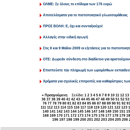
ΟΛΜΕ: Σε όλους το επίδομα των 176 ευρώ
Αποτελέσματα για το πιστοποιητικό γλωσσομάθειας
ΠΡΟΣ ΒΟΛΗ: Ε, όχι και συνταξιούχο!
Αλλαγές στην ειδική αγωγή
Στις 8 και 9 Μαΐου 2009 οι εξετάσεις για το πιστοποι
ΟΤΕ: Δωρεάν σύνδεση στο διαδίκτυο για αριστούχους
Επισπεύστε την πληρωμή των ωρομίσθιων εκπαιδευτ
Χρήματα για σχολικές επιτροπές και καθαρίστριες τω
« Προηγούμενη
Σελίδα:
1
2
3
4
5
6
7
8
9
10
11
12
13
36
37
38
39
40
41
42
43
44
45
46
47
48
49
50
51
52
53
76
77
78
79
80
81
82
83
84
85
86
87
88
89
90
91
92
9
111
112
113
114
115
116
117
118
119
120
121
122
123
140
141
142
143
144
145
146
147
148
149
150
151
1
168
169
170
171
172
173
174
175
176
177
178
179
1
196
197
198
199
200
201
202
203
204
205
206