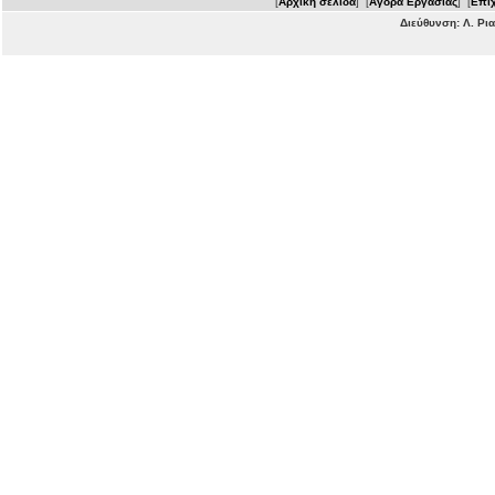
[
Αρχική σελίδα
] [
Αγορά Εργασίας
] [
Επιχ
Διεύθυνση: Λ. Ρι