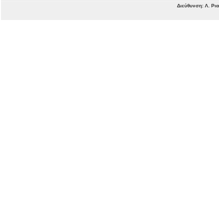
Διεύθυνση: Λ. Ρι