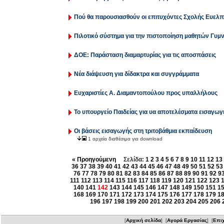
Πού θα παρουσιασθούν οι επιτυχόντες Σχολής Ευελ
Πιλοτικό σύστημα για την πιστοποίηση µαθητών Γυµ
ΔΟΕ: Παράσταση διαμαρτυρίας για τις αποσπάσεις
Νέα διάψευση για δίδακτρα και συγγράμματα
Ευχαριστίες Α. Διαμαντοπούλου προς υπαλλήλους
Το υπουργείο Παιδείας για υα αποτελέσματα εισαγωγ
Οι βάσεις εισαγωγής στη τριτοβάθμια εκπαίδευση
1 αρχεία διαθέσιμα για download
« Προηγούμενη
Σελίδα:
1
2
3
4
5
6
7
8
9
10
11
12
13
36
37
38
39
40
41
42
43
44
45
46
47
48
49
50
51
52
53
76
77
78
79
80
81
82
83
84
85
86
87
88
89
90
91
92
9
111
112
113
114
115
116
117
118
119
120
121
122
123
140
141
142
143
144
145
146
147
148
149
150
151
1
168
169
170
171
172
173
174
175
176
177
178
179
1
196
197
198
199
200
201
202
203
204
205
206
[
Αρχική σελίδα
] [
Αγορά Εργασίας
] [
Επιχ