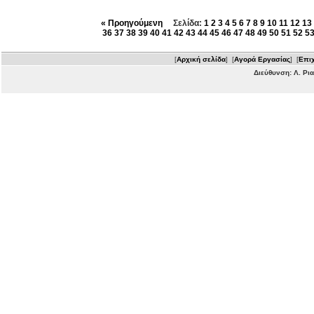
« Προηγούμενη
Σελίδα:
1
2
3
4
5
6
7
8
9
10
11
12
13
36
37
38
39
40
41
42
43
44
45
46
47
48
49
50
51
52
5
[
Αρχική σελίδα
] [
Αγορά Εργασίας
] [
Επιχ
Διεύθυνση: Λ. Ρι