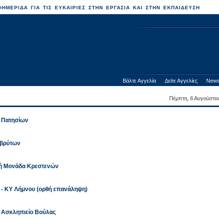
ΗΜΕΡΙΔΑ ΓΙΑ ΤΙΣ ΕΥΚΑΙΡΙΕΣ ΣΤΗΝ ΕΡΓΑΣΙΑ ΚΑΙ ΣΤΗΝ ΕΚΠΑΙΔΕΥΣΗ
Βάλτε Αγγελία
Δείτε Αγγελίες
News
Πέμπτη, 6 Αυγούστο
ο Πατησίων
αβρύτων
κή Μονάδα Κρεστενών
 - ΚΥ Λήμνου (ορθή επανάληψη)
ο Ασκληπιείο Βούλας