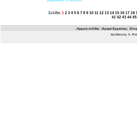
Δημοσίευση:
27/04/2026
Σελίδα:
1
2
3
4
5
6
7
8
9
10
11
12
13
14
15
16
17
18
41
42
43
44
45
[
Αρχική σελίδα
] [
Αγορά Εργασίας
] [
Επιχ
Διεύθυνση: Λ. Ρι