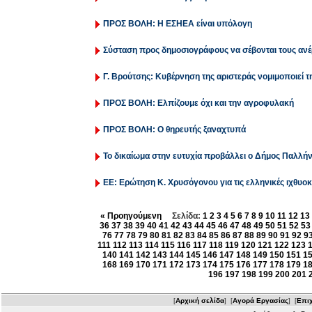
ΠΡΟΣ ΒΟΛΗ: Η ΕΣΗΕΑ είναι υπόλογη
Σύσταση προς δημοσιογράφους να σέβονται τους αν
Γ. Βρούτσης: Κυβέρνηση της αριστεράς νομιμοποιεί τ
ΠΡΟΣ ΒΟΛΗ: Ελπίζουμε όχι και την αγροφυλακή
ΠΡΟΣ ΒΟΛΗ: Ο θηρευτής ξαναχτυπά
Το δικαίωμα στην ευτυχία προβάλλει ο Δήμος Παλλή
ΕΕ: Ερώτηση Κ. Χρυσόγονου για τις ελληνικές ιχθυοκ
« Προηγούμενη
Σελίδα:
1
2
3
4
5
6
7
8
9
10
11
12
13
36
37
38
39
40
41
42
43
44
45
46
47
48
49
50
51
52
53
76
77
78
79
80
81
82
83
84
85
86
87
88
89
90
91
92
9
111
112
113
114
115
116
117
118
119
120
121
122
123
140
141
142
143
144
145
146
147
148
149
150
151
1
168
169
170
171
172
173
174
175
176
177
178
179
1
196
197
198
199
200
201
[
Αρχική σελίδα
] [
Αγορά Εργασίας
] [
Επιχ