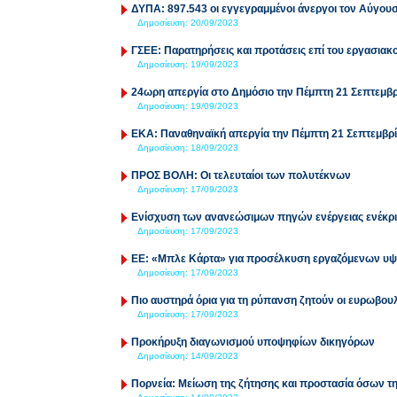
ΔΥΠΑ: 897.543 οι εγγεγραμμένοι άνεργοι τον Αύγου
Δημοσίευση:
20/09/2023
ΓΣΕΕ: Παρατηρήσεις και προτάσεις επί του εργασιακ
Δημοσίευση:
19/09/2023
24ωρη απεργία στο Δημόσιο την Πέμπτη 21 Σεπτεμβ
Δημοσίευση:
19/09/2023
ΕΚΑ: Παναθηναϊκή απεργία την Πέμπτη 21 Σεπτεμβρ
Δημοσίευση:
18/09/2023
ΠΡΟΣ ΒΟΛΗ: Οι τελευταίοι των πολυτέκνων
Δημοσίευση:
17/09/2023
Ενίσχυση των ανανεώσιμων πηγών ενέργειας ενέκρι
Δημοσίευση:
17/09/2023
ΕΕ: «Μπλε Κάρτα» για προσέλκυση εργαζόμενων υψη
Δημοσίευση:
17/09/2023
Πιο αυστηρά όρια για τη ρύπανση ζητούν οι ευρωβου
Δημοσίευση:
17/09/2023
Προκήρυξη διαγωνισμού υποψηφίων δικηγόρων
Δημοσίευση:
14/09/2023
Πορνεία: Μείωση της ζήτησης και προστασία όσων τ