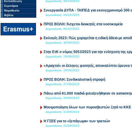
Εκπαίδευση
Δημοσίευση:
04/10/2023
Σεμινάρια
Συνεργασία ΔΥΠΑ - ΤΑΙΠΕΔ για εκσυγχρονισμό 300 
Νομοθεσία
Δημοσίευση:
04/10/2023
Βιβλία
ΠΡΟΣ ΒΟΛΗ: Άσχετοι διοικητές στα νοσοκομεία
Δημοσίευση:
04/10/2023
Εκλογές 2023: Πώς χορηγείται η ειδική άδεια με απο
Δημοσίευση:
30/09/2023
Στην ΕτΚ ο νόμος 5053/2023 για την ενίσχυση της ερ
Δημοσίευση:
29/09/2023
«Αραχτοί» οι έλληνες φοιτητές, αποκαλύπτει έρευνα 
Δημοσίευση:
29/09/2023
ΠΡΟΣ ΒΟΛΗ: Συνδικαλιστική στροφή
Δημοσίευση:
27/09/2023
Πάνω από 61.000 παιδιά φιλοξενήθηκαν σε κατασκη
Δημοσίευση:
26/09/2023
Μονιμοποίηση όλων των πυροσβεστών ζητά το ΚΚΕ
Δημοσίευση:
21/09/2023
H ΓΣΕΕ για το «ξεπάγωμα» των τριετιών
Δημοσίευση:
21/09/2023