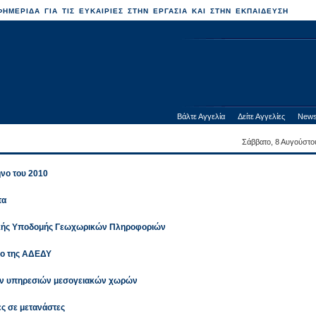
ΗΜΕΡΙΔΑ ΓΙΑ ΤΙΣ ΕΥΚΑΙΡΙΕΣ ΣΤΗΝ ΕΡΓΑΣΙΑ ΚΑΙ ΣΤΗΝ ΕΚΠΑΙΔΕΥΣΗ
Βάλτε Αγγελία
Δείτε Αγγελίες
News
Σάββατο, 8 Αυγούστο
ηνο του 2010
τα
νικής Υποδομής Γεωχωρικών Πληροφοριών
ιο της ΑΔΕΔΥ
ων υπηρεσιών μεσογειακών χωρών
ιες σε μετανάστες