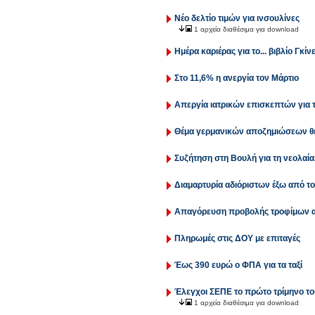
Νέο δελτίο τιμών για ινσουλίνες
1 αρχεία διαθέσιμα για download
Ημέρα καριέρας για το... βιβλίο Γκίν
Στο 11,6% η ανεργία τον Μάρτιο
Απεργία ιατρικών επισκεπτών για 
Θέμα γερμανικών αποζημιώσεων θ
Συζήτηση στη Βουλή για τη νεολαία,
Διαμαρτυρία αδιόριστων έξω από τ
Απαγόρευση προβολής τροφίμων α
Πληρωμές στις ΔΟΥ με επιταγές
Έως 390 ευρώ ο ΦΠΑ για τα ταξί
Έλεγχοι ΣΕΠΕ το πρώτο τρίμηνο το
1 αρχεία διαθέσιμα για download