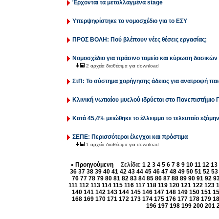
Έρχονται τα μεταλλαγμένα stage
Υπερψηφίστηκε το νομοσχέδιο για το ΕΣΥ
ΠΡΟΣ ΒΟΛΗ: Πού βλέπουν νέες θέσεις εργασίας;
Νομοσχέδιο για πράσινο ταμείο και κύρωση δασικών
2 αρχεία διαθέσιμα για download
ΣτΠ: Το σύστημα χορήγησης άδειας για ανατροφή παι
Κλινική νωτιαίου μυελού ιδρύεται στο Πανεπιστήμιο
Κατά 45,4% μειώθηκε το έλλειμμα το τελευταίο εξάμη
ΣΕΠΕ: Περισσότεροι έλεγχοι και πρόστιμα
1 αρχεία διαθέσιμα για download
« Προηγούμενη
Σελίδα:
1
2
3
4
5
6
7
8
9
10
11
12
13
36
37
38
39
40
41
42
43
44
45
46
47
48
49
50
51
52
53
76
77
78
79
80
81
82
83
84
85
86
87
88
89
90
91
92
9
111
112
113
114
115
116
117
118
119
120
121
122
123
140
141
142
143
144
145
146
147
148
149
150
151
1
168
169
170
171
172
173
174
175
176
177
178
179
1
196
197
198
199
200
201