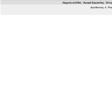
[
Αρχική σελίδα
] [
Αγορά Εργασίας
] [
Επιχ
Διεύθυνση: Λ. Ρι