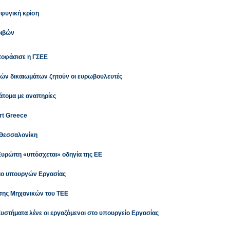
σφυγική κρίση
οιβών
ποφάσισε η ΓΣΕΕ
δών δικαιωμάτων ζητούν οι ευρωβουλευτές
 άτομα με αναπηρίες
rt Greece
 Θεσσαλονίκη
Ευρώπη «υπόσχεται» οδηγία της ΕΕ
λιο υπουργών Εργασίας
ησης Μηχανικών του ΤΕΕ
στήματα λένε οι εργαζόμενοι στο υπουργείο Εργασίας