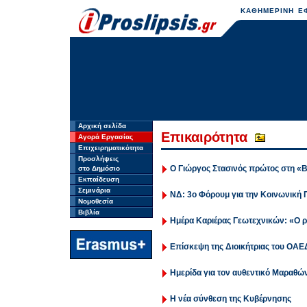
ΚΑΘΗΜΕΡΙΝΗ ΕΦ
Αρχική σελίδα
Επικαιρότητα
Αγορά Εργασίας
Επιχειρηματικότητα
Προσλήψεις
Ο Γιώργος Στασινός πρώτος στη «
στο Δημόσιο
Εκπαίδευση
Σεμινάρια
ΝΔ: 3o Φόρουμ για την Κοινωνική 
Νομοθεσία
Βιβλία
Ημέρα Καριέρας Γεωτεχνικών: «Ο 
Επίσκεψη της Διοικήτριας του ΟΑΕ
Ημερίδα για τον αυθεντικό Μαραθώ
Η νέα σύνθεση της Κυβέρνησης