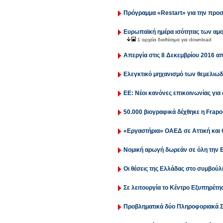
Πρόγραμμα «Restart» για την προ
Ευρωπαϊκή ημέρα ισότητας των αμ
1 αρχεία διαθέσιμα για download
Απεργία στις 8 Δεκεμβρίου 2016 α
Ελεγκτικό μηχανισμό των θεμελιω
ΕΕ: Νέοι κανόνες επικοινωνίας για
50.000 βιογραφικά δέχθηκε η Frapo
«Εργαστήρια» ΟΑΕΔ σε Αττική και
Νομική αρωγή δωρεάν σε όλη την 
Οι θέσεις της Ελλάδας στο συμβού
Σε λειτουργία το Κέντρο Εξυπηρέτ
Προβληματικά δύο Πληροφοριακά Συ