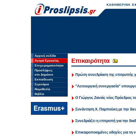
ΚΑΘΗΜΕΡΙΝΗ ΕΦ
Αρχική σελίδα
Επικαιρότητα
Αγορά Εργασίας
Επιχειρηματικότητα
Προσλήψεις
Πρώτη συνεδρίαση της επιτροπής γι
στο Δημόσιο
Εκπαίδευση
Σεμινάρια
"Λειτουργική συνεργασία" υπουργο
Νομοθεσία
Βιβλία
Ο Γιώργος Ζανιάς νέος Πρόεδρος 
Συνάντηση Χ. Παμπούκη με την διευ
Συνεδριάζει η επιτροπή για την δι
Επικαιροποιημένες οδηγίες για τη ν