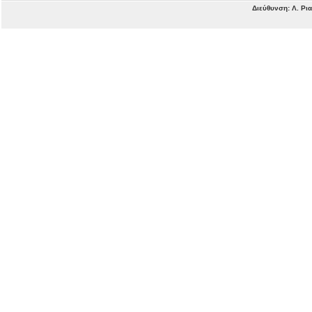
Διεύθυνση: Λ. Ρι