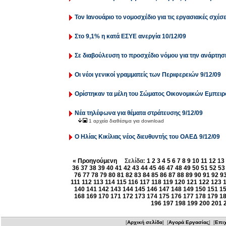
Τον Ιανουάριο το νομοσχέδιο για τις εργασιακές σχέσε
Στο 9,1% η κατά ΕΣΥΕ ανεργία 10/12/09
Σε διαβούλευση το προσχέδιο νόμου για την ανάρτησ
Οι νέοι γενικοί γραμματείς των Περιφερειών 9/12/09
Ορίστηκαν τα μέλη του Σώματος Οικονομικών Εμπει
Νέα τηλέφωνα για θέματα στράτευσης 9/12/09
1 αρχεία διαθέσιμα για download
Ο Ηλίας Κικίλιας νέος διευθυντής του ΟΑΕΔ 9/12/09
« Προηγούμενη
Σελίδα:
1
2
3
4
5
6
7
8
9
10
11
12
13
36
37
38
39
40
41
42
43
44
45
46
47
48
49
50
51
52
53
76
77
78
79
80
81
82
83
84
85
86
87
88
89
90
91
92
9
111
112
113
114
115
116
117
118
119
120
121
122
123
140
141
142
143
144
145
146
147
148
149
150
151
1
168
169
170
171
172
173
174
175
176
177
178
179
1
196
197
198
199
200
201
[
Αρχική σελίδα
] [
Αγορά Εργασίας
] [
Επιχ