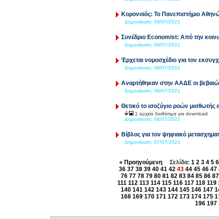
Κορονοϊός: Το Πανεπιστήμιο Αθηνών
Δημοσίευση:
09/07/2021
Συνέδριο Economist: Από την κοι
Δημοσίευση:
09/07/2021
Έρχεται νομοσχέδιο για τον εκσυγ
Δημοσίευση:
08/07/2021
Αναρτήθηκαν στην ΑΑΔΕ οι βεβαιώσ
Δημοσίευση:
08/07/2021
Θετικό το ισοζύγιο ροών μισθωτής
1 αρχεία διαθέσιμα για download
Δημοσίευση:
08/07/2021
Βίβλος για τον ψηφιακό μετασχημα
Δημοσίευση:
07/07/2021
« Προηγούμενη
Σελίδα:
1
2
3
4
5
6
36
37
38
39
40
41
42
43
44
45
46
47
76
77
78
79
80
81
82
83
84
85
86
87
111
112
113
114
115
116
117
118
119
140
141
142
143
144
145
146
147
1
168
169
170
171
172
173
174
175
1
196
197