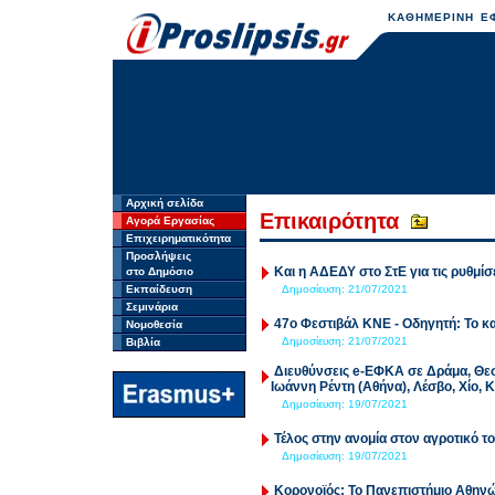
ΚΑΘΗΜΕΡΙΝΗ ΕΦ
Αρχική σελίδα
Επικαιρότητα
Αγορά Εργασίας
Επιχειρηματικότητα
Προσλήψεις
Και η ΑΔΕΔΥ στο ΣτΕ για τις ρυθμί
στο Δημόσιο
Εκπαίδευση
Δημοσίευση:
21/07/2021
Σεμινάρια
47ο Φεστιβάλ ΚΝΕ - Οδηγητή: Το κ
Νομοθεσία
Δημοσίευση:
21/07/2021
Βιβλία
Διευθύνσεις e-ΕΦΚΑ σε Δράμα, Θεσσ
Ιωάννη Ρέντη (Αθήνα), Λέσβο, Χίο,
Δημοσίευση:
19/07/2021
Τέλος στην ανομία στον αγροτικό το
Δημοσίευση:
19/07/2021
Κορονοϊός: Το Πανεπιστήμιο Αθηνών