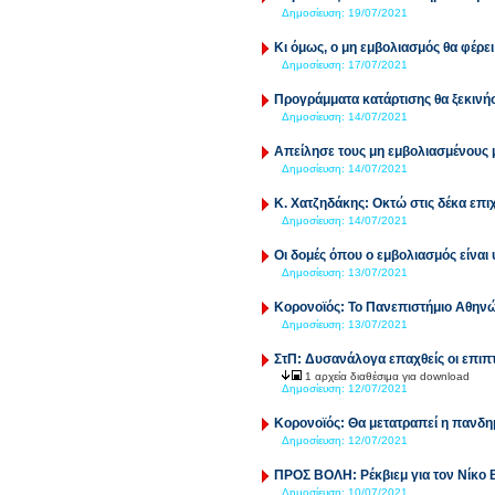
Δημοσίευση:
19/07/2021
Κι όμως, ο μη εμβολιασμός θα φέρε
Δημοσίευση:
17/07/2021
Προγράμματα κατάρτισης θα ξεκιν
Δημοσίευση:
14/07/2021
Απείλησε τους μη εμβολιασμένους
Δημοσίευση:
14/07/2021
Κ. Χατζηδάκης: Οκτώ στις δέκα επ
Δημοσίευση:
14/07/2021
Οι δομές όπου ο εμβολιασμός είναι
Δημοσίευση:
13/07/2021
Κορονοϊός: Το Πανεπιστήμιο Αθηνών
Δημοσίευση:
13/07/2021
ΣτΠ: Δυσανάλογα επαχθείς οι επιπτ
1 αρχεία διαθέσιμα για download
Δημοσίευση:
12/07/2021
Κορονοϊός: Θα μετατραπεί η πανδημ
Δημοσίευση:
12/07/2021
ΠΡΟΣ ΒΟΛΗ: Ρέκβιεμ για τον Νίκο
Δημοσίευση:
10/07/2021