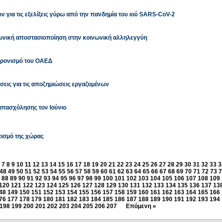
 για τις εξελίξεις γύρω από την πανδημία του ιού SARS-CoV-2
νωνική αποστασιοποίηση στην κοινωνική αλληλεγγύη
χρονισμό του ΟΑΕΔ
εις για τις αποζημιώσεις εργαζομένων
 απασχόλησης τον Ιούνιο
τισμό της χώρας
7
8
9
10
11
12
13
14
15
16
17
18
19
20
21
22
23
24
25
26
27
28
29
30
31
32
33
3
48
49
50
51
52
53
54
55
56
57
58
59
60
61
62
63
64
65
66
67
68
69
70
71
72
73
7
88
89
90
91
92
93
94
95
96
97
98
99
100
101
102
103
104
105
106
107
108
109
120
121
122
123
124
125
126
127
128
129
130
131
132
133
134
135
136
137
13
48
149
150
151
152
153
154
155
156
157
158
159
160
161
162
163
164
165
166
76
177
178
179
180
181
182
183
184
185
186
187
188
189
190
191
192
193
194
198
199
200
201
202
203
204
205
206
207
Επόμενη »