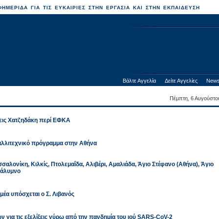
ΗΜΕΡΙΔΑ ΓΙΑ ΤΙΣ ΕΥΚΑΙΡΙΕΣ ΣΤΗΝ ΕΡΓΑΣΙΑ ΚΑΙ ΣΤΗΝ ΕΚΠΑΙΔΕΥΣΗ
Βάλτε Αγγελία
Δείτε Αγγελίες
News
Πέμπτη, 6 Αυγούστο
σεις Χατζηδάκη περί ΕΦΚΑ
αλλιτεχνικό πρόγραμμα στην Αθήνα
αλονίκη, Κιλκίς, Πτολεμαΐδα, Αλιβέρι, Αμαλιάδα, Άγιο Στέφανο (Αθήνα), Άγιο
 Κάλυμνο
μέα υπόσχεται ο Σ. Λιβανός
 για τις εξελίξεις γύρω από την πανδημία του ιού SARS-CoV-2